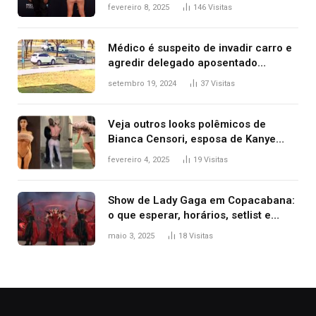
após Bianca Censori, mulher de
fevereiro 8, 2025
146
Visitas
Kanye West, aparecer nua na
premiação
Médico é suspeito de invadir carro e
agredir delegado aposentado
durante confusão no trânsito
setembro 19, 2024
37
Visitas
Veja outros looks polêmicos de
Bianca Censori, esposa de Kanye
West que apareceu nua no Grammy
fevereiro 4, 2025
19
Visitas
2025
Show de Lady Gaga em Copacabana:
o que esperar, horários, setlist e
onde assistir
maio 3, 2025
18
Visitas