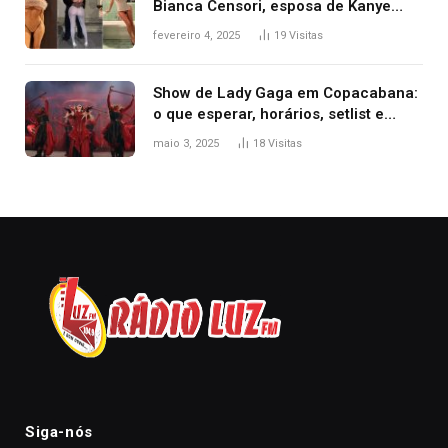
Bianca Censori, esposa de Kanye
West que apareceu nua no Grammy
fevereiro 4, 2025
19
Visitas
2025
Show de Lady Gaga em Copacabana:
o que esperar, horários, setlist e
onde assistir
maio 3, 2025
18
Visitas
Siga-nós