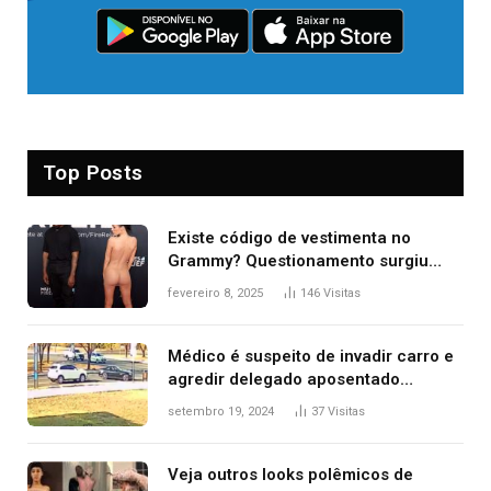
Top Posts
Existe código de vestimenta no
Grammy? Questionamento surgiu
após Bianca Censori, mulher de
fevereiro 8, 2025
146
Visitas
Kanye West, aparecer nua na
premiação
Médico é suspeito de invadir carro e
agredir delegado aposentado
durante confusão no trânsito
setembro 19, 2024
37
Visitas
Veja outros looks polêmicos de