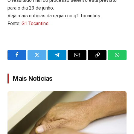
O resultado final do processo seletivo está previsto
para o dia 23 de junho.
Veja mais notícias da região no g1 Tocantins.
Fonte:
G1 Tocantins
Facebook
Twitter
Telegram
Email
Copy
WhatsA
Link
Mais Notícias