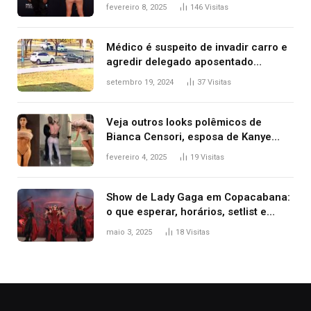
após Bianca Censori, mulher de
fevereiro 8, 2025
146
Visitas
Kanye West, aparecer nua na
premiação
Médico é suspeito de invadir carro e
agredir delegado aposentado
durante confusão no trânsito
setembro 19, 2024
37
Visitas
Veja outros looks polêmicos de
Bianca Censori, esposa de Kanye
West que apareceu nua no Grammy
fevereiro 4, 2025
19
Visitas
2025
Show de Lady Gaga em Copacabana:
o que esperar, horários, setlist e
onde assistir
maio 3, 2025
18
Visitas