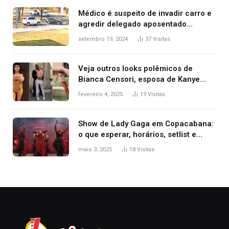
premiação
Médico é suspeito de invadir carro e
agredir delegado aposentado
durante confusão no trânsito
setembro 19, 2024
37
Visitas
Veja outros looks polêmicos de
Bianca Censori, esposa de Kanye
West que apareceu nua no Grammy
fevereiro 4, 2025
19
Visitas
2025
Show de Lady Gaga em Copacabana:
o que esperar, horários, setlist e
onde assistir
maio 3, 2025
18
Visitas