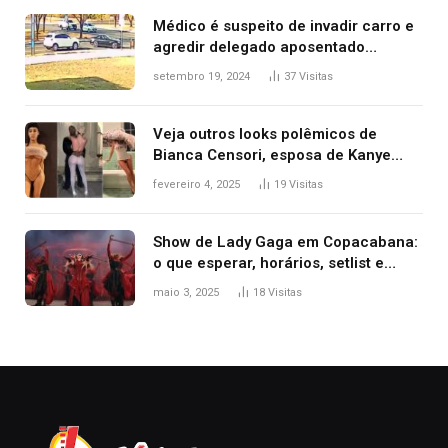
premiação
Médico é suspeito de invadir carro e
agredir delegado aposentado
durante confusão no trânsito
setembro 19, 2024
37
Visitas
Veja outros looks polêmicos de
Bianca Censori, esposa de Kanye
West que apareceu nua no Grammy
fevereiro 4, 2025
19
Visitas
2025
Show de Lady Gaga em Copacabana:
o que esperar, horários, setlist e
onde assistir
maio 3, 2025
18
Visitas