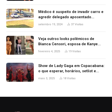
Kanye West, aparecer nua na
premiação
Médico é suspeito de invadir carro e
agredir delegado aposentado
durante confusão no trânsito
setembro 19, 2024
37
Visitas
Veja outros looks polêmicos de
Bianca Censori, esposa de Kanye
West que apareceu nua no Grammy
fevereiro 4, 2025
19
Visitas
2025
Show de Lady Gaga em Copacabana:
o que esperar, horários, setlist e
onde assistir
maio 3, 2025
18
Visitas