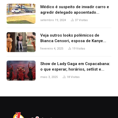
premiação
Médico é suspeito de invadir carro e
agredir delegado aposentado
durante confusão no trânsito
setembro 19, 2024
37
Visitas
Veja outros looks polêmicos de
Bianca Censori, esposa de Kanye
West que apareceu nua no Grammy
fevereiro 4, 2025
19
Visitas
2025
Show de Lady Gaga em Copacabana:
o que esperar, horários, setlist e
onde assistir
maio 3, 2025
18
Visitas