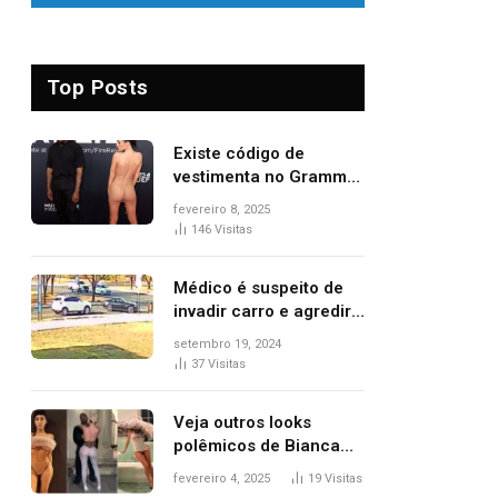
Top Posts
Existe código de
vestimenta no Grammy?
Questionamento surgiu
fevereiro 8, 2025
após Bianca Censori,
146
Visitas
mulher de Kanye West,
aparecer nua na
Médico é suspeito de
premiação
invadir carro e agredir
delegado aposentado
setembro 19, 2024
durante confusão no
37
Visitas
trânsito
Veja outros looks
polêmicos de Bianca
Censori, esposa de
fevereiro 4, 2025
19
Visitas
Kanye West que