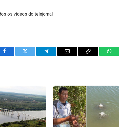
dos os vídeos do telejornal.
Facebook
Twitter
Telegram
Email
Copy
WhatsA
Link