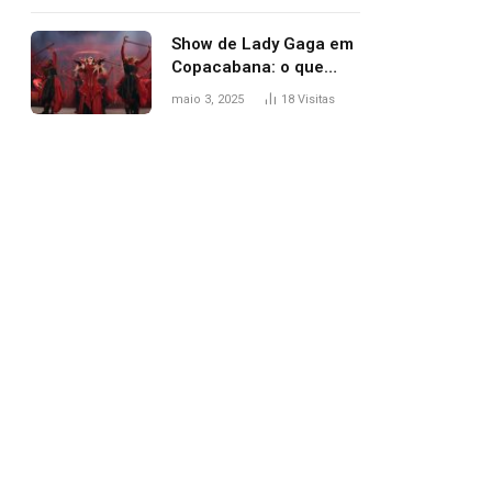
apareceu nua no
Grammy 2025
Show de Lady Gaga em
Copacabana: o que
esperar, horários,
maio 3, 2025
18
Visitas
setlist e onde assistir
pp