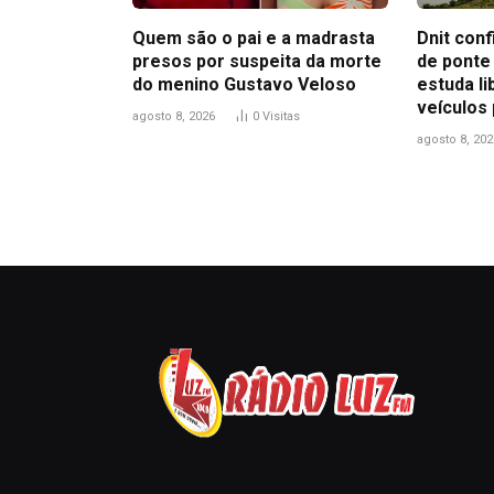
Quem são o pai e a madrasta
Dnit con
presos por suspeita da morte
de ponte
do menino Gustavo Veloso
estuda l
veículos
agosto 8, 2026
0
Visitas
agosto 8, 202