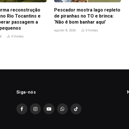
firma reconstrução
Pescador mostra lago repleto
 no Rio Tocantins e
de piranhas no TO e brinca:
iberar passagem a
‘Não é bom banhar aqui’
 pequenos
agosto 8, 2026
0
Visitas
6
0
Visitas
Siga-nós
Facebook
Instagram
YouTube
WhatsApp
TikTok