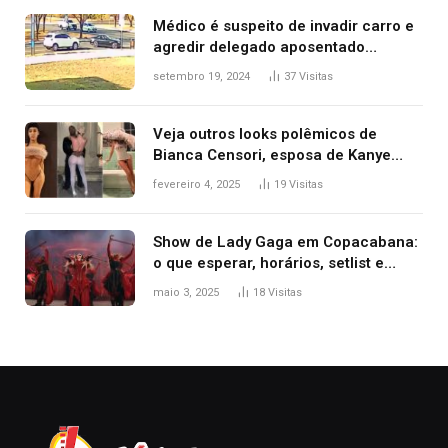
premiação
Médico é suspeito de invadir carro e
agredir delegado aposentado
durante confusão no trânsito
setembro 19, 2024
37
Visitas
Veja outros looks polêmicos de
Bianca Censori, esposa de Kanye
West que apareceu nua no Grammy
fevereiro 4, 2025
19
Visitas
2025
Show de Lady Gaga em Copacabana:
o que esperar, horários, setlist e
onde assistir
maio 3, 2025
18
Visitas