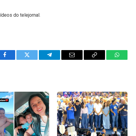
ídeos do telejornal.
Facebook
Twitter
Telegram
Email
Copy
WhatsA
Link