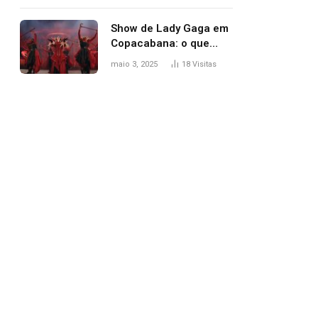
apareceu nua no
Grammy 2025
Show de Lady Gaga em
Copacabana: o que
esperar, horários,
maio 3, 2025
18
Visitas
setlist e onde assistir
pp