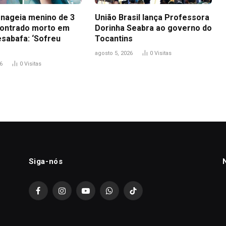
nageia menino de 3
União Brasil lança Professora
ontrado morto em
Dorinha Seabra ao governo do
esabafa: ‘Sofreu
Tocantins
agosto 5, 2026
0
Visitas
6
0
Visitas
Siga-nós
Facebook
Instagram
YouTube
WhatsApp
TikTok