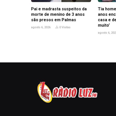
Pai e madrasta suspeitos da
Tia home
morte de menino de 3 anos
anos enc
são presos em Palmas
casa e d
muito’
agosto 6, 2026
0
Visitas
agosto 6, 202