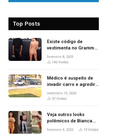
Top Posts
Existe código de
vestimenta no Grammy?
Questionamento surgiu
fevereiro 8, 2025
após Bianca Censori,
146
Visitas
mulher de Kanye West,
aparecer nua na
Médico é suspeito de
premiação
invadir carro e agredir
delegado aposentado
setembro 19, 2024
durante confusão no
37
Visitas
trânsito
Veja outros looks
polêmicos de Bianca
Censori, esposa de
fevereiro 4, 2025
19
Visitas
Kanye West que