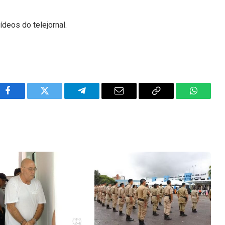
ídeos do telejornal.
Facebook
Twitter
Telegram
Email
Copy
WhatsA
Link