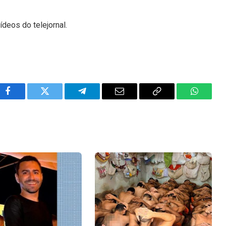
ídeos do telejornal.
Facebook
Twitter
Telegram
Email
Copy
WhatsA
Link