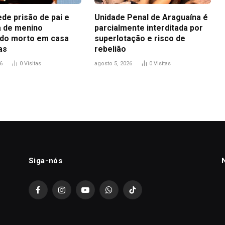
ede prisão de pai e
Unidade Penal de Araguaína é
 de menino
parcialmente interditada por
do morto em casa
superlotação e risco de
as
rebelião
6
0
Visitas
agosto 5, 2026
0
Visitas
Siga-nós
Facebook
Instagram
YouTube
WhatsApp
TikTok