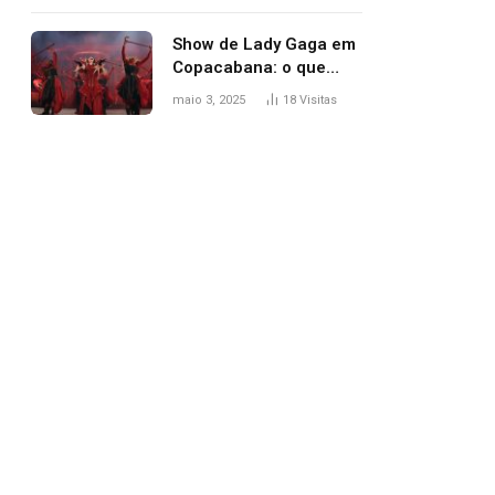
apareceu nua no
Grammy 2025
Show de Lady Gaga em
Copacabana: o que
esperar, horários,
maio 3, 2025
18
Visitas
setlist e onde assistir
pp