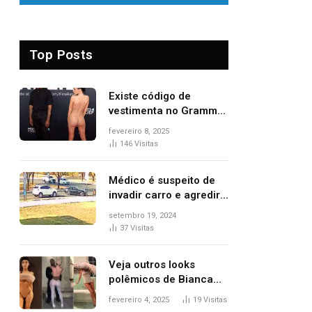
Top Posts
Existe código de
vestimenta no Grammy?
Questionamento surgiu
fevereiro 8, 2025
após Bianca Censori,
146
Visitas
mulher de Kanye West,
aparecer nua na
Médico é suspeito de
premiação
invadir carro e agredir
delegado aposentado
setembro 19, 2024
durante confusão no
37
Visitas
trânsito
Veja outros looks
polêmicos de Bianca
Censori, esposa de
fevereiro 4, 2025
19
Visitas
Kanye West que