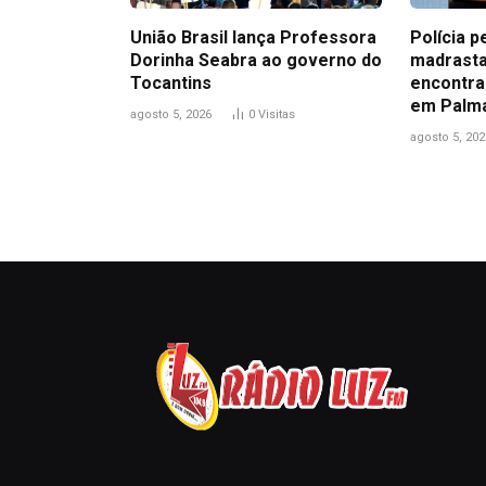
União Brasil lança Professora
Polícia p
Dorinha Seabra ao governo do
madrasta
Tocantins
encontra
em Palm
agosto 5, 2026
0
Visitas
agosto 5, 202