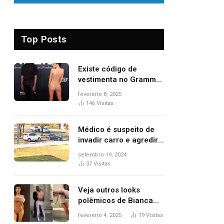
Top Posts
Existe código de
vestimenta no Grammy?
Questionamento surgiu
fevereiro 8, 2025
após Bianca Censori,
146
Visitas
mulher de Kanye West,
aparecer nua na
Médico é suspeito de
premiação
invadir carro e agredir
delegado aposentado
setembro 19, 2024
durante confusão no
37
Visitas
trânsito
Veja outros looks
polêmicos de Bianca
Censori, esposa de
fevereiro 4, 2025
19
Visitas
Kanye West que