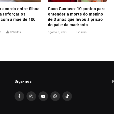
 acordo entre filhos
Caso Gustavo: 10 pontos para
a reforçar os
entender a morte do menino
 com a mãe de 100
de 3 anos que levou à prisão
do pai e da madrasta
6
0
Visitas
agosto 8, 2026
0
Visitas
Siga-nós
Facebook
Instagram
YouTube
WhatsApp
TikTok