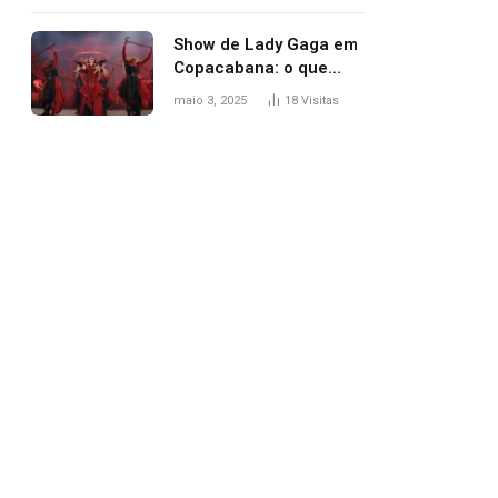
apareceu nua no
Grammy 2025
Show de Lady Gaga em
Copacabana: o que
esperar, horários,
maio 3, 2025
18
Visitas
setlist e onde assistir
pp