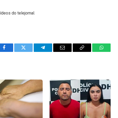
ídeos do telejornal.
Facebook
Twitter
Telegram
Email
Copy
WhatsA
Link