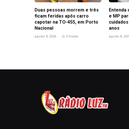
Duas pessoas morrem e três
Entenda o
ficam feridas após carro
e MP par
capotar na TO-455, em Porto
cuidados
Nacional
anos
agosto 8, 2026
0
Visitas
agosto 8, 202