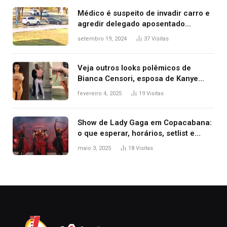
premiação
Médico é suspeito de invadir carro e
agredir delegado aposentado
durante confusão no trânsito
setembro 19, 2024
37
Visitas
Veja outros looks polêmicos de
Bianca Censori, esposa de Kanye
West que apareceu nua no Grammy
fevereiro 4, 2025
19
Visitas
2025
Show de Lady Gaga em Copacabana:
o que esperar, horários, setlist e
onde assistir
maio 3, 2025
18
Visitas