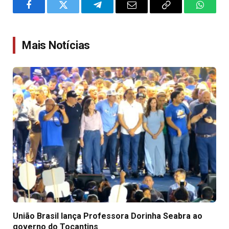
Facebook
Twitter
Telegram
Email
Copy
WhatsA
Link
Mais Notícias
União Brasil lança Professora Dorinha Seabra ao
governo do Tocantins