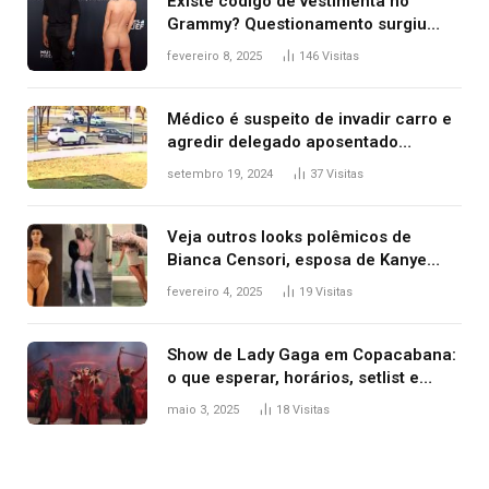
Existe código de vestimenta no
Grammy? Questionamento surgiu
após Bianca Censori, mulher de
fevereiro 8, 2025
146
Visitas
Kanye West, aparecer nua na
premiação
Médico é suspeito de invadir carro e
agredir delegado aposentado
durante confusão no trânsito
setembro 19, 2024
37
Visitas
Veja outros looks polêmicos de
Bianca Censori, esposa de Kanye
West que apareceu nua no Grammy
fevereiro 4, 2025
19
Visitas
2025
Show de Lady Gaga em Copacabana:
o que esperar, horários, setlist e
onde assistir
maio 3, 2025
18
Visitas