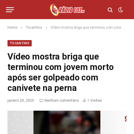
»
»
Home
Tocantins
Vídeo mostra briga que terminou com jovem morto após ser golpeado com canivete na perna
TOCANTINS
Vídeo mostra briga que
terminou com jovem morto
após ser golpeado com
canivete na perna
janeiro 20, 2025
Nenhum comentário
1
Visitas