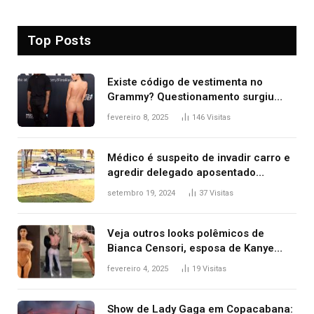
Top Posts
Existe código de vestimenta no
Grammy? Questionamento surgiu
após Bianca Censori, mulher de
fevereiro 8, 2025
146
Visitas
Kanye West, aparecer nua na
premiação
Médico é suspeito de invadir carro e
agredir delegado aposentado
durante confusão no trânsito
setembro 19, 2024
37
Visitas
Veja outros looks polêmicos de
Bianca Censori, esposa de Kanye
West que apareceu nua no Grammy
fevereiro 4, 2025
19
Visitas
2025
Show de Lady Gaga em Copacabana: