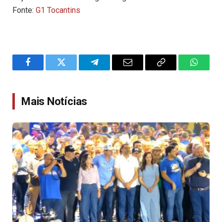
Fonte:
G1 Tocantins
Facebook
Twitter
Telegram
Email
Copy
WhatsA
Link
Mais Notícias