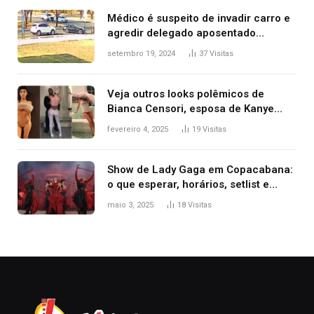
premiação
Médico é suspeito de invadir carro e
agredir delegado aposentado
durante confusão no trânsito
setembro 19, 2024
37
Visitas
Veja outros looks polêmicos de
Bianca Censori, esposa de Kanye
West que apareceu nua no Grammy
fevereiro 4, 2025
19
Visitas
2025
Show de Lady Gaga em Copacabana:
o que esperar, horários, setlist e
onde assistir
maio 3, 2025
18
Visitas