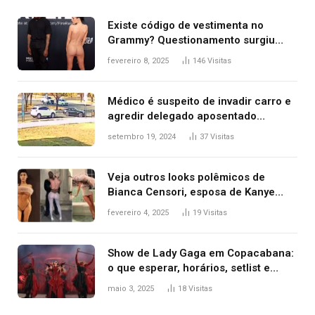
Existe código de vestimenta no
Grammy? Questionamento surgiu
após Bianca Censori, mulher de
fevereiro 8, 2025
146
Visitas
Kanye West, aparecer nua na
premiação
Médico é suspeito de invadir carro e
agredir delegado aposentado
durante confusão no trânsito
setembro 19, 2024
37
Visitas
Veja outros looks polêmicos de
Bianca Censori, esposa de Kanye
West que apareceu nua no Grammy
fevereiro 4, 2025
19
Visitas
2025
Show de Lady Gaga em Copacabana:
o que esperar, horários, setlist e
onde assistir
maio 3, 2025
18
Visitas