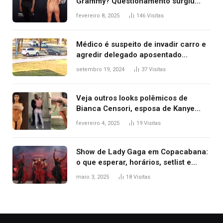
Grammy? Questionamento surgiu
após Bianca Censori, mulher de
fevereiro 8, 2025
146
Visitas
Kanye West, aparecer nua na
premiação
Médico é suspeito de invadir carro e
agredir delegado aposentado
durante confusão no trânsito
setembro 19, 2024
37
Visitas
Veja outros looks polêmicos de
Bianca Censori, esposa de Kanye
West que apareceu nua no Grammy
fevereiro 4, 2025
19
Visitas
2025
Show de Lady Gaga em Copacabana:
o que esperar, horários, setlist e
onde assistir
maio 3, 2025
18
Visitas