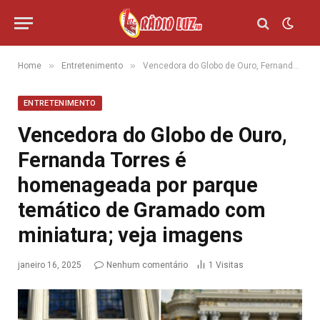
»
»
Home
Entretenimento
Vencedora do Globo de Ouro, Fernanda Torres é homenageada por parque temático de Gramado com miniatura; veja imagens
ENTRETENIMENTO
Vencedora do Globo de Ouro,
Fernanda Torres é
homenageada por parque
temático de Gramado com
miniatura; veja imagens
janeiro 16, 2025
Nenhum comentário
1
Visitas