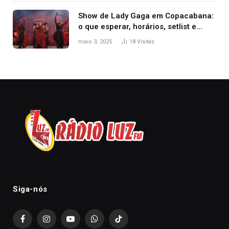
Show de Lady Gaga em Copacabana:
o que esperar, horários, setlist e
onde assistir
maio 3, 2025
18
Visitas
Siga-nós
Facebook
Instagram
YouTube
WhatsApp
TikTok