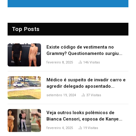
Top Posts
Existe código de vestimenta no
Grammy? Questionamento surgiu
após Bianca Censori, mulher de
fevereiro 8, 2025
146
Visitas
Kanye West, aparecer nua na
premiação
Médico é suspeito de invadir carro e
agredir delegado aposentado
durante confusão no trânsito
setembro 19, 2024
37
Visitas
Veja outros looks polêmicos de
Bianca Censori, esposa de Kanye
West que apareceu nua no Grammy
fevereiro 4, 2025
19
Visitas
2025