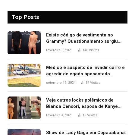
Top Posts
Existe código de vestimenta no
Grammy? Questionamento surgiu
após Bianca Censori, mulher de
fevereiro 8, 2025
146
Visitas
Kanye West, aparecer nua na
premiação
Médico é suspeito de invadir carro e
agredir delegado aposentado
durante confusão no trânsito
setembro 19, 2024
37
Visitas
Veja outros looks polêmicos de
Bianca Censori, esposa de Kanye
West que apareceu nua no Grammy
fevereiro 4, 2025
19
Visitas
2025
Show de Lady Gaga em Copacabana: