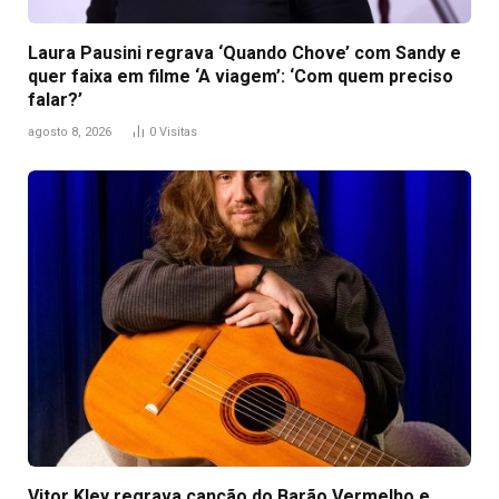
Laura Pausini regrava ‘Quando Chove’ com Sandy e
quer faixa em filme ‘A viagem’: ‘Com quem preciso
falar?’
agosto 8, 2026
0
Visitas
Vitor Kley regrava canção do Barão Vermelho e