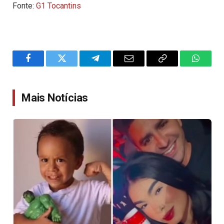
Fonte:
G1 Tocantins
Facebook
Twitter
Telegram
Email
Copy
WhatsA
Link
Mais Notícias