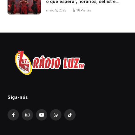
o que esperar, horários, setlist e
onde assistir
maio 3, 2025
18
Visitas
Siga-nós
Facebook
Instagram
YouTube
WhatsApp
TikTok