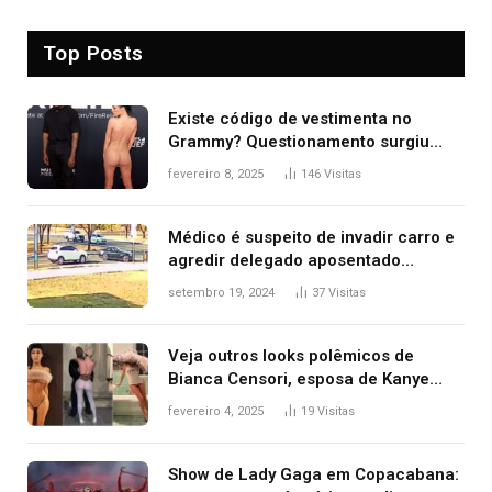
Top Posts
Existe código de vestimenta no
Grammy? Questionamento surgiu
após Bianca Censori, mulher de
fevereiro 8, 2025
146
Visitas
Kanye West, aparecer nua na
premiação
Médico é suspeito de invadir carro e
agredir delegado aposentado
durante confusão no trânsito
setembro 19, 2024
37
Visitas
Veja outros looks polêmicos de
Bianca Censori, esposa de Kanye
West que apareceu nua no Grammy
fevereiro 4, 2025
19
Visitas
2025
Show de Lady Gaga em Copacabana: