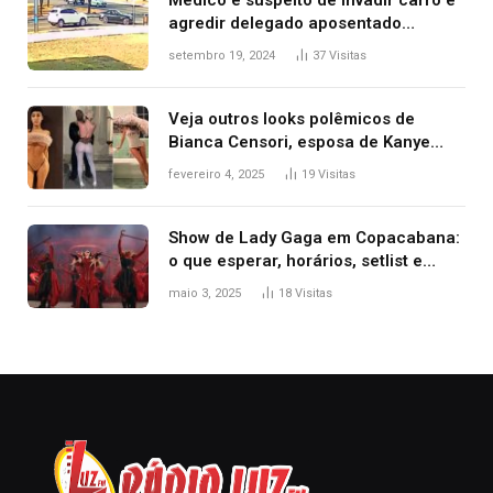
Médico é suspeito de invadir carro e
agredir delegado aposentado
durante confusão no trânsito
setembro 19, 2024
37
Visitas
Veja outros looks polêmicos de
Bianca Censori, esposa de Kanye
West que apareceu nua no Grammy
fevereiro 4, 2025
19
Visitas
2025
Show de Lady Gaga em Copacabana:
o que esperar, horários, setlist e
onde assistir
maio 3, 2025
18
Visitas