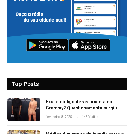
Top Posts
Existe código de vestimenta no
Grammy? Questionamento surgiu
após Bianca Censori, mulher de
fevereiro 8, 2025
146
Visitas
Kanye West, aparecer nua na
premiação