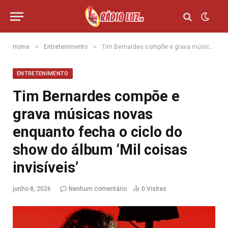
»
»
Home
Entretenimento
Tim Bernardes compõe e grava músicas novas enquanto fecha o ciclo do show do álbum ‘Mil coisas invisíveis’
ENTRETENIMENTO
Tim Bernardes compõe e
grava músicas novas
enquanto fecha o ciclo do
show do álbum ‘Mil coisas
invisíveis’
junho 8, 2026
Nenhum comentário
0
Visitas