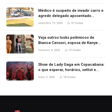
premiação
Médico é suspeito de invadir carro e
agredir delegado aposentado
durante confusão no trânsito
setembro 19, 2024
37
Visitas
Veja outros looks polêmicos de
Bianca Censori, esposa de Kanye
West que apareceu nua no Grammy
fevereiro 4, 2025
19
Visitas
2025
Show de Lady Gaga em Copacabana:
o que esperar, horários, setlist e
onde assistir
maio 3, 2025
18
Visitas