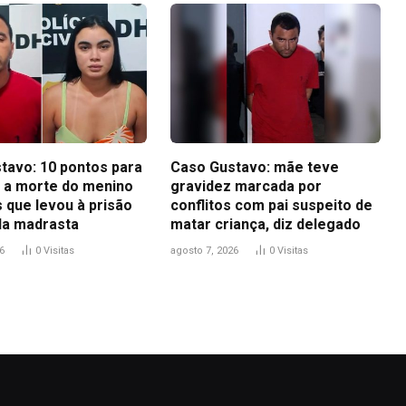
tavo: 10 pontos para
Caso Gustavo: mãe teve
 a morte do menino
gravidez marcada por
 que levou à prisão
conflitos com pai suspeito de
 da madrasta
matar criança, diz delegado
6
0
Visitas
agosto 7, 2026
0
Visitas