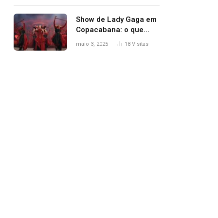
apareceu nua no
Grammy 2025
Show de Lady Gaga em
Copacabana: o que
esperar, horários,
maio 3, 2025
18
Visitas
setlist e onde assistir