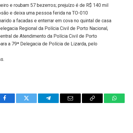
iro e roubam 57 bezerros; prejuízo é de R$ 140 mil
osão e deixa uma pessoa ferida na TO-010
arido a facadas e enterrar em cova no quintal de casa
legacia Regional da Polícia Civil de Porto Nacional,
entral de Atendimento da Polícia Civil de Porto
ara a 79ª Delegacia de Polícia de Lizarda, pelo
ns.
Facebook
Twitter
Telegram
Email
Copy
WhatsA
Link