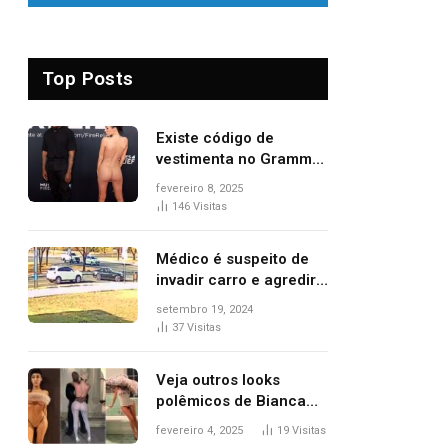
Top Posts
Existe código de
vestimenta no Grammy?
Questionamento surgiu
fevereiro 8, 2025
após Bianca Censori,
146
Visitas
mulher de Kanye West,
aparecer nua na
Médico é suspeito de
premiação
invadir carro e agredir
delegado aposentado
setembro 19, 2024
durante confusão no
37
Visitas
trânsito
Veja outros looks
polêmicos de Bianca
Censori, esposa de
fevereiro 4, 2025
19
Visitas
Kanye West que