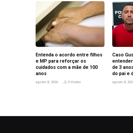
Entenda o acordo entre filhos
Caso Gus
e MP para reforçar os
entender
cuidados com a mãe de 100
de 3 anos
anos
do pai e
agosto 8, 2026
0
Visitas
agosto 8, 202