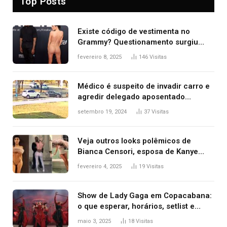
Top Posts
Existe código de vestimenta no
Grammy? Questionamento surgiu
após Bianca Censori, mulher de
fevereiro 8, 2025
146
Visitas
Kanye West, aparecer nua na
premiação
Médico é suspeito de invadir carro e
agredir delegado aposentado
durante confusão no trânsito
setembro 19, 2024
37
Visitas
Veja outros looks polêmicos de
Bianca Censori, esposa de Kanye
West que apareceu nua no Grammy
fevereiro 4, 2025
19
Visitas
2025
Show de Lady Gaga em Copacabana:
o que esperar, horários, setlist e
onde assistir
maio 3, 2025
18
Visitas