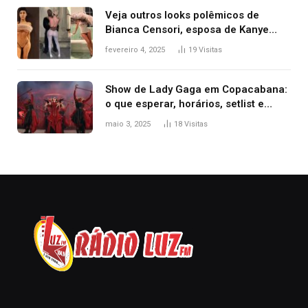
Veja outros looks polêmicos de
Bianca Censori, esposa de Kanye
West que apareceu nua no Grammy
fevereiro 4, 2025
19
Visitas
2025
Show de Lady Gaga em Copacabana:
o que esperar, horários, setlist e
onde assistir
maio 3, 2025
18
Visitas