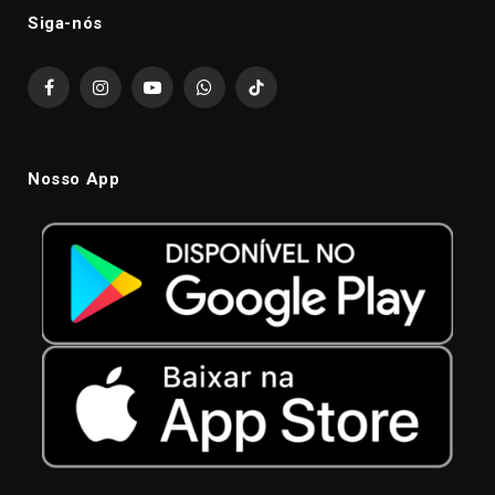
Siga-nós
Facebook
Instagram
YouTube
WhatsApp
TikTok
Nosso App