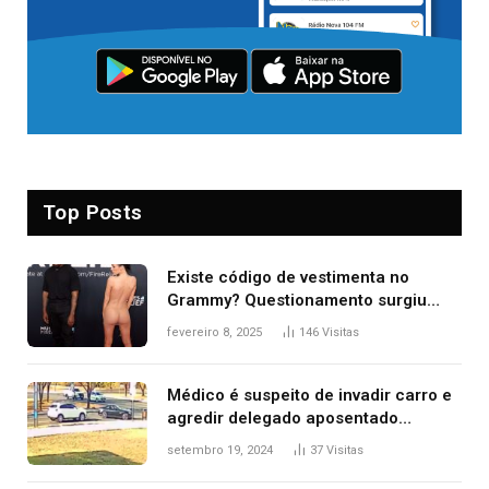
Top Posts
Existe código de vestimenta no
Grammy? Questionamento surgiu
após Bianca Censori, mulher de
fevereiro 8, 2025
146
Visitas
Kanye West, aparecer nua na
premiação
Médico é suspeito de invadir carro e
agredir delegado aposentado
durante confusão no trânsito
setembro 19, 2024
37
Visitas