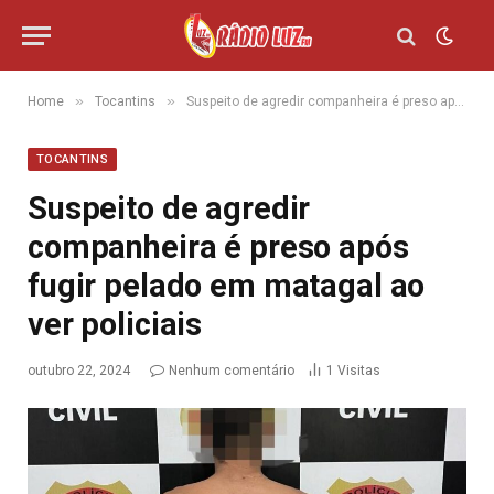
»
»
Home
Tocantins
Suspeito de agredir companheira é preso após fugir pelado em matagal ao ver policiais
TOCANTINS
Suspeito de agredir
companheira é preso após
fugir pelado em matagal ao
ver policiais
outubro 22, 2024
Nenhum comentário
1
Visitas