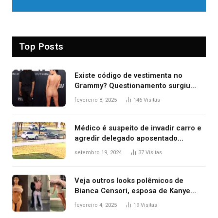
Top Posts
Existe código de vestimenta no
Grammy? Questionamento surgiu
após Bianca Censori, mulher de
fevereiro 8, 2025
146
Visitas
Kanye West, aparecer nua na
premiação
Médico é suspeito de invadir carro e
agredir delegado aposentado
durante confusão no trânsito
setembro 19, 2024
37
Visitas
Veja outros looks polêmicos de
Bianca Censori, esposa de Kanye
West que apareceu nua no Grammy
fevereiro 4, 2025
19
Visitas
2025