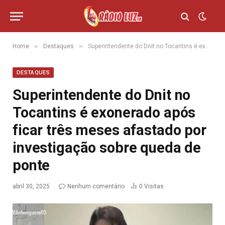
»
»
Home
Destaques
Superintendente do Dnit no Tocantins é exonerado após ficar três meses afastado por investigação sobre queda de ponte
DESTAQUES
Superintendente do Dnit no
Tocantins é exonerado após
ficar três meses afastado por
investigação sobre queda de
ponte
abril 30, 2025
Nenhum comentário
0
Visitas