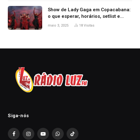
Show de Lady Gaga em Copacabana:
o que esperar, horários, setlist e
onde assistir
maio 3, 2025
18
Visitas
Siga-nós
Facebook
Instagram
YouTube
WhatsApp
TikTok