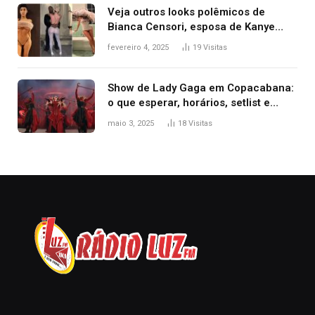
Veja outros looks polêmicos de
Bianca Censori, esposa de Kanye
West que apareceu nua no Grammy
fevereiro 4, 2025
19
Visitas
2025
Show de Lady Gaga em Copacabana:
o que esperar, horários, setlist e
onde assistir
maio 3, 2025
18
Visitas