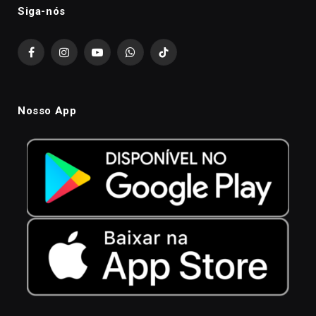
Siga-nós
Facebook
Instagram
YouTube
WhatsApp
TikTok
Nosso App