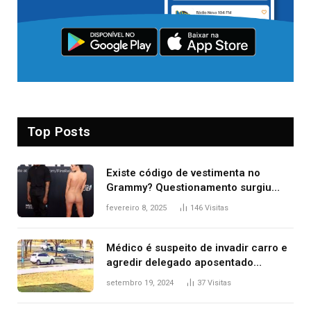
Top Posts
Existe código de vestimenta no
Grammy? Questionamento surgiu
após Bianca Censori, mulher de
fevereiro 8, 2025
146
Visitas
Kanye West, aparecer nua na
premiação
Médico é suspeito de invadir carro e
agredir delegado aposentado
durante confusão no trânsito
setembro 19, 2024
37
Visitas