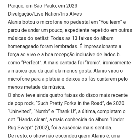
Parque, em São Paulo, em 2023
Divulgação/Live Nation/Iris Alves
Alanis botou o microfone no pedestal em “You learn” e
parou de andar um pouco, expediente repetido em outras
músicas do setlist. Todas as 13 faixas do álbum
homenageado foram lembradas. É impressionante a
força ao vivo e a boa recepção inclusive de lados b,
como “Perfect”. A mais cantada foi “Ironic”, ironicamente
a música que da qual ela menos gosta. Alanis virou o
microfone para a plateia e deixou os fãs cantarem pelo
menos metade da música.
O show teve ainda quatro faixas do disco mais recente
de pop rock, “Such Pretty Forks in the Road”, de 2020.
“Uninvited”, “Numb” e “Thank U”, a última, completam o
set. “Hands clean”, a mais conhecida do álbum “Under
Rug Swept” (2002), foi a ausência mais sentida.
De resto, o show não escondeu quem Alanis é: uma