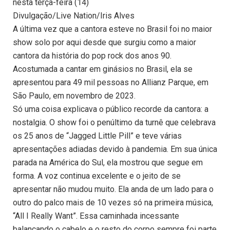
nesta terça-feira (14)
Divulgação/Live Nation/Iris Alves
A última vez que a cantora esteve no Brasil foi no maior
show solo por aqui desde que surgiu como a maior
cantora da história do pop rock dos anos 90.
Acostumada a cantar em ginásios no Brasil, ela se
apresentou para 49 mil pessoas no Allianz Parque, em
São Paulo, em novembro de 2023.
Só uma coisa explicava o público recorde da cantora: a
nostalgia. O show foi o penúltimo da turnê que celebrava
os 25 anos de “Jagged Little Pill” e teve várias
apresentações adiadas devido à pandemia. Em sua única
parada na América do Sul, ela mostrou que segue em
forma. A voz continua excelente e o jeito de se
apresentar não mudou muito. Ela anda de um lado para o
outro do palco mais de 10 vezes só na primeira música,
“All I Really Want”. Essa caminhada incessante
balançando o cabelo e o resto do corpo sempre foi parte