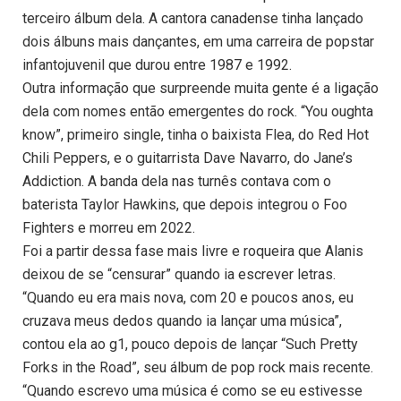
terceiro álbum dela. A cantora canadense tinha lançado
dois álbuns mais dançantes, em uma carreira de popstar
infantojuvenil que durou entre 1987 e 1992.
Outra informação que surpreende muita gente é a ligação
dela com nomes então emergentes do rock. “You oughta
know”, primeiro single, tinha o baixista Flea, do Red Hot
Chili Peppers, e o guitarrista Dave Navarro, do Jane’s
Addiction. A banda dela nas turnês contava com o
baterista Taylor Hawkins, que depois integrou o Foo
Fighters e morreu em 2022.
Foi a partir dessa fase mais livre e roqueira que Alanis
deixou de se “censurar” quando ia escrever letras.
“Quando eu era mais nova, com 20 e poucos anos, eu
cruzava meus dedos quando ia lançar uma música”,
contou ela ao g1, pouco depois de lançar “Such Pretty
Forks in the Road”, seu álbum de pop rock mais recente.
“Quando escrevo uma música é como se eu estivesse