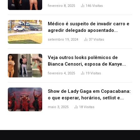
após Bianca Censori, mulher de
fevereiro 8, 2025
146
Visitas
Kanye West, aparecer nua na
premiação
Médico é suspeito de invadir carro e
agredir delegado aposentado
durante confusão no trânsito
setembro 19, 2024
37
Visitas
Veja outros looks polêmicos de
Bianca Censori, esposa de Kanye
West que apareceu nua no Grammy
fevereiro 4, 2025
19
Visitas
2025
Show de Lady Gaga em Copacabana:
o que esperar, horários, setlist e
onde assistir
maio 3, 2025
18
Visitas