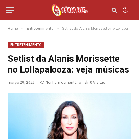
»
»
Home
Entretenimento
Setlist da Alanis Morissette no Lollapalooza: veja músicas
ENTRETENIMENTO
Setlist da Alanis Morissette
no Lollapalooza: veja músicas
março 29, 2025
Nenhum comentário
0
Visitas