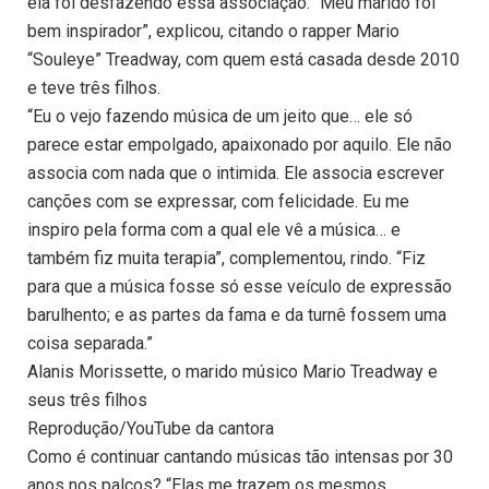
ela foi desfazendo essa associação. “Meu marido foi
bem inspirador”, explicou, citando o rapper Mario
“Souleye” Treadway, com quem está casada desde 2010
e teve três filhos.
“Eu o vejo fazendo música de um jeito que… ele só
parece estar empolgado, apaixonado por aquilo. Ele não
associa com nada que o intimida. Ele associa escrever
canções com se expressar, com felicidade. Eu me
inspiro pela forma com a qual ele vê a música… e
também fiz muita terapia”, complementou, rindo. “Fiz
para que a música fosse só esse veículo de expressão
barulhento; e as partes da fama e da turnê fossem uma
coisa separada.”
Alanis Morissette, o marido músico Mario Treadway e
seus três filhos
Reprodução/YouTube da cantora
Como é continuar cantando músicas tão intensas por 30
anos nos palcos? “Elas me trazem os mesmos