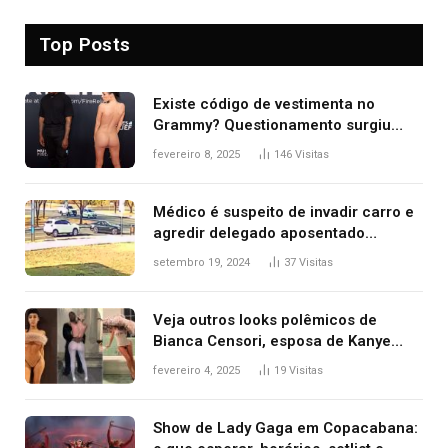
Top Posts
Existe código de vestimenta no
Grammy? Questionamento surgiu
após Bianca Censori, mulher de
fevereiro 8, 2025
146
Visitas
Kanye West, aparecer nua na
premiação
Médico é suspeito de invadir carro e
agredir delegado aposentado
durante confusão no trânsito
setembro 19, 2024
37
Visitas
Veja outros looks polêmicos de
Bianca Censori, esposa de Kanye
West que apareceu nua no Grammy
fevereiro 4, 2025
19
Visitas
2025
Show de Lady Gaga em Copacabana: