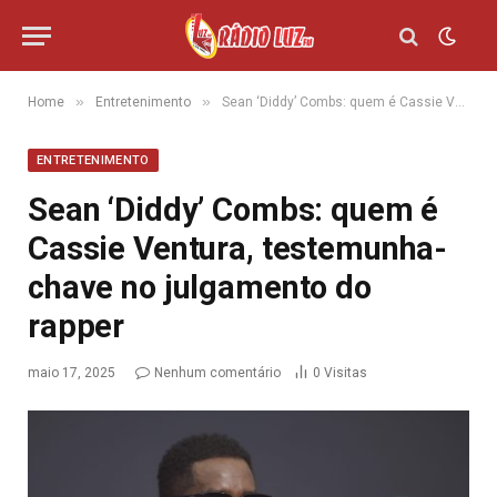
»
»
Home
Entretenimento
Sean ‘Diddy’ Combs: quem é Cassie Ventura, testemunha-chave no julgamento do rapper
ENTRETENIMENTO
Sean ‘Diddy’ Combs: quem é
Cassie Ventura, testemunha-
chave no julgamento do
rapper
maio 17, 2025
Nenhum comentário
0
Visitas