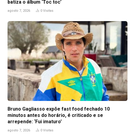
batiza o álbum ‘Toc toc’
agosto 7, 2026
0
Visitas
Bruno Gagliasso expõe fast food fechado 10
minutos antes do horário, é criticado e se
arrepende: ‘Fui imaturo’
agosto 7, 2026
0
Visitas