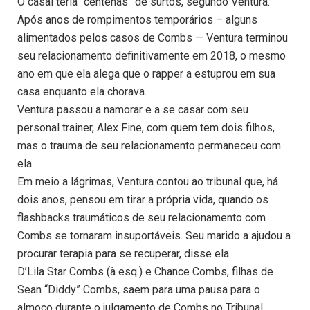
O casal teria “centenas” de surtos, segundo Ventura.
Após anos de rompimentos temporários – alguns
alimentados pelos casos de Combs — Ventura terminou
seu relacionamento definitivamente em 2018, o mesmo
ano em que ela alega que o rapper a estuprou em sua
casa enquanto ela chorava.
Ventura passou a namorar e a se casar com seu
personal trainer, Alex Fine, com quem tem dois filhos,
mas o trauma de seu relacionamento permaneceu com
ela.
Em meio a lágrimas, Ventura contou ao tribunal que, há
dois anos, pensou em tirar a própria vida, quando os
flashbacks traumáticos de seu relacionamento com
Combs se tornaram insuportáveis. Seu marido a ajudou a
procurar terapia para se recuperar, disse ela.
D’Lila Star Combs (à esq.) e Chance Combs, filhas de
Sean “Diddy” Combs, saem para uma pausa para o
almoço durante o julgamento de Combs no Tribunal