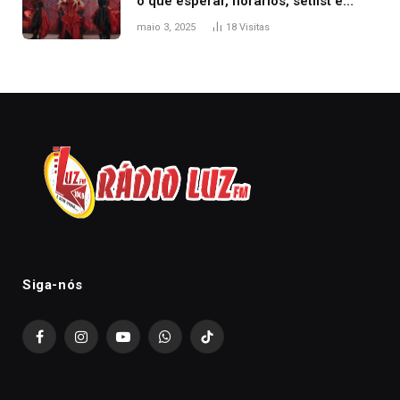
o que esperar, horários, setlist e
onde assistir
maio 3, 2025
18
Visitas
Siga-nós
Facebook
Instagram
YouTube
WhatsApp
TikTok