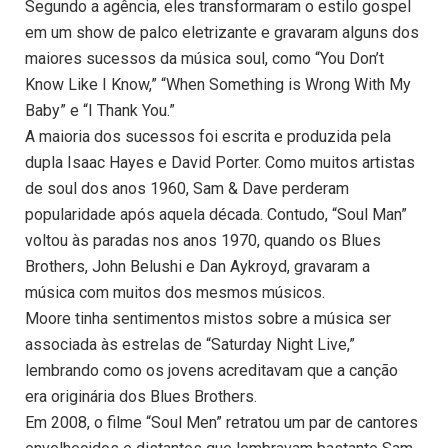
Segundo a agência, eles transformaram o estilo gospel
em um show de palco eletrizante e gravaram alguns dos
maiores sucessos da música soul, como “You Don’t
Know Like I Know,” “When Something is Wrong With My
Baby” e “I Thank You.”
A maioria dos sucessos foi escrita e produzida pela
dupla Isaac Hayes e David Porter. Como muitos artistas
de soul dos anos 1960, Sam & Dave perderam
popularidade após aquela década. Contudo, “Soul Man”
voltou às paradas nos anos 1970, quando os Blues
Brothers, John Belushi e Dan Aykroyd, gravaram a
música com muitos dos mesmos músicos.
Moore tinha sentimentos mistos sobre a música ser
associada às estrelas de “Saturday Night Live,”
lembrando como os jovens acreditavam que a canção
era originária dos Blues Brothers.
Em 2008, o filme “Soul Men” retratou um par de cantores