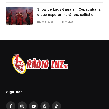
Show de Lady Gaga em Copacabana:
o que esperar, horários, setlist e
onde assistir
maio 3, 2025
18
Visitas
Siga-nós
Facebook
Instagram
YouTube
WhatsApp
TikTok