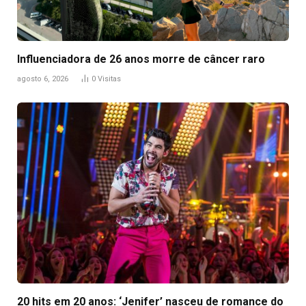
Influenciadora de 26 anos morre de câncer raro
agosto 6, 2026
0
Visitas
20 hits em 20 anos: ‘Jenifer’ nasceu de romance do