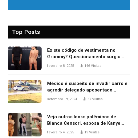
Top Posts
Existe código de vestimenta no
Grammy? Questionamento surgiu
após Bianca Censori, mulher de
fevereiro 8, 2025
146
Visitas
Kanye West, aparecer nua na
premiação
Médico é suspeito de invadir carro e
agredir delegado aposentado
durante confusão no trânsito
setembro 19, 2024
37
Visitas
Veja outros looks polêmicos de
Bianca Censori, esposa de Kanye
West que apareceu nua no Grammy
fevereiro 4, 2025
19
Visitas
2025