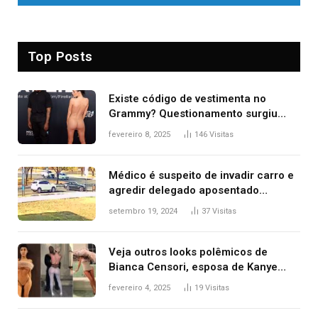
Top Posts
Existe código de vestimenta no
Grammy? Questionamento surgiu
após Bianca Censori, mulher de
fevereiro 8, 2025
146
Visitas
Kanye West, aparecer nua na
premiação
Médico é suspeito de invadir carro e
agredir delegado aposentado
durante confusão no trânsito
setembro 19, 2024
37
Visitas
Veja outros looks polêmicos de
Bianca Censori, esposa de Kanye
West que apareceu nua no Grammy
fevereiro 4, 2025
19
Visitas
2025