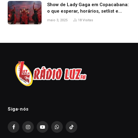
Show de Lady Gaga em Copacabana:
o que esperar, horários, setlist e
onde assistir
maio 3, 2025
18
Visitas
Siga-nós
Facebook
Instagram
YouTube
WhatsApp
TikTok