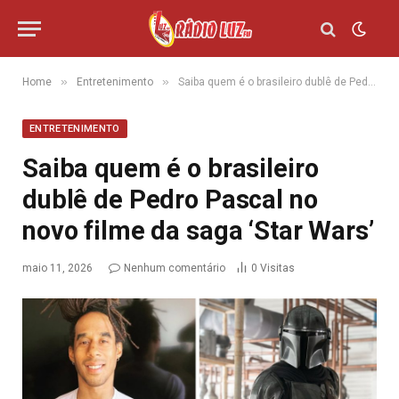
»
»
Home
Entretenimento
Saiba quem é o brasileiro dublê de Pedro Pascal no novo filme da saga ‘Star Wars’
ENTRETENIMENTO
Saiba quem é o brasileiro
dublê de Pedro Pascal no
novo filme da saga ‘Star Wars’
maio 11, 2026
Nenhum comentário
0
Visitas