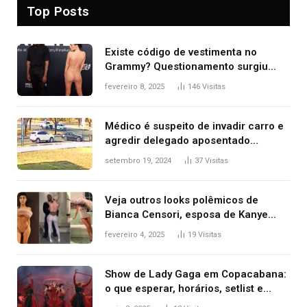
Top Posts
Existe código de vestimenta no
Grammy? Questionamento surgiu
após Bianca Censori, mulher de
fevereiro 8, 2025
146
Visitas
Kanye West, aparecer nua na
premiação
Médico é suspeito de invadir carro e
agredir delegado aposentado
durante confusão no trânsito
setembro 19, 2024
37
Visitas
Veja outros looks polêmicos de
Bianca Censori, esposa de Kanye
West que apareceu nua no Grammy
fevereiro 4, 2025
19
Visitas
2025
Show de Lady Gaga em Copacabana:
o que esperar, horários, setlist e
onde assistir