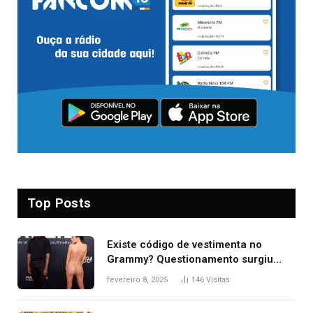
Top Posts
Existe código de vestimenta no
Grammy? Questionamento surgiu
após Bianca Censori, mulher de
fevereiro 8, 2025
146
Visitas
Kanye West, aparecer nua na
premiação