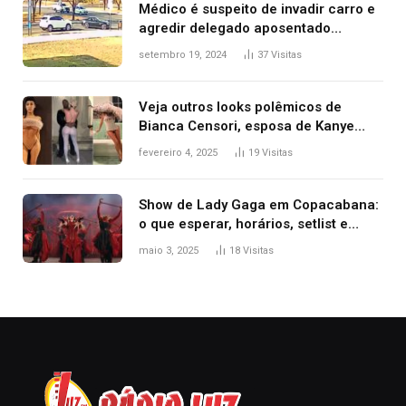
Médico é suspeito de invadir carro e
agredir delegado aposentado
durante confusão no trânsito
setembro 19, 2024
37
Visitas
Veja outros looks polêmicos de
Bianca Censori, esposa de Kanye
West que apareceu nua no Grammy
fevereiro 4, 2025
19
Visitas
2025
Show de Lady Gaga em Copacabana:
o que esperar, horários, setlist e
onde assistir
maio 3, 2025
18
Visitas