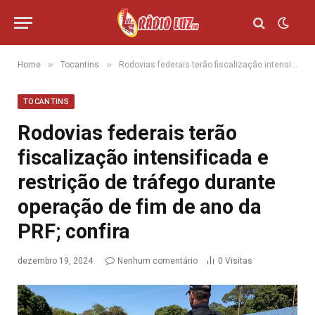
»
»
Home
Tocantins
Rodovias federais terão fiscalização intensificada e restrição de tráfego durante operação de fim de ano da PRF; confira
TOCANTINS
Rodovias federais terão
fiscalização intensificada e
restrição de tráfego durante
operação de fim de ano da
PRF; confira
dezembro 19, 2024
Nenhum comentário
0
Visitas