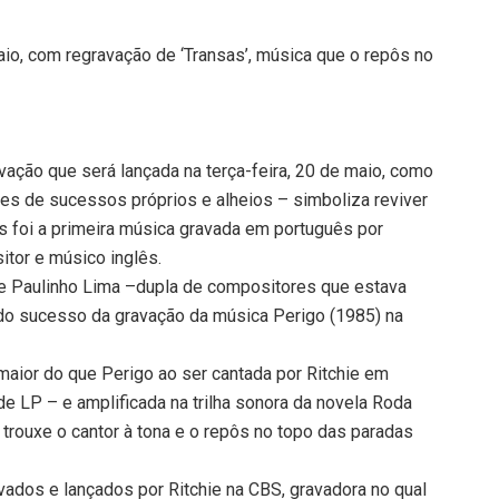
 maio, com regravação de ‘Transas’, música que o repôs no
ravação que será lançada na terça-feira, 20 de maio, como
ões de sucessos próprios e alheios – simboliza reviver
as foi a primeira música gravada em português por
itor e músico inglês.
e Paulinho Lima –dupla de compositores que estava
 do sucesso da gravação da música Perigo (1985) na
aior do que Perigo ao ser cantada por Ritchie em
e LP – e amplificada na trilha sonora da novela Roda
 trouxe o cantor à tona e o repôs no topo das paradas
vados e lançados por Ritchie na CBS, gravadora no qual