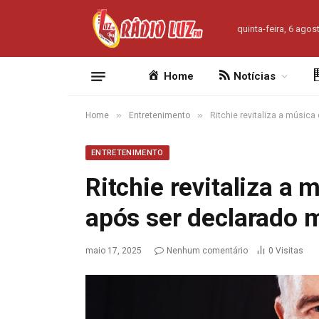
quinta-feira, 6 agos
Home
Notícias
»
»
Home
Entretenimento
Ritchie revitaliza a música
ENTRETENIMENTO
Ritchie revitaliza a 
após ser declarado 
maio 17, 2025
Nenhum comentário
0
Visitas