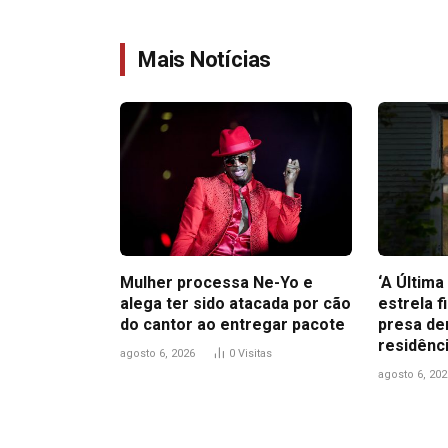
Mais Notícias
Mulher processa Ne-Yo e
‘A Últim
alega ter sido atacada por cão
estrela f
do cantor ao entregar pacote
presa de
residênc
agosto 6, 2026
0
Visitas
agosto 6, 202