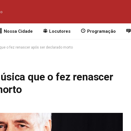
to
Nossa Cidade
Locutores
Programação
 que o fez renascer após ser declarado morto
música que o fez renascer
morto