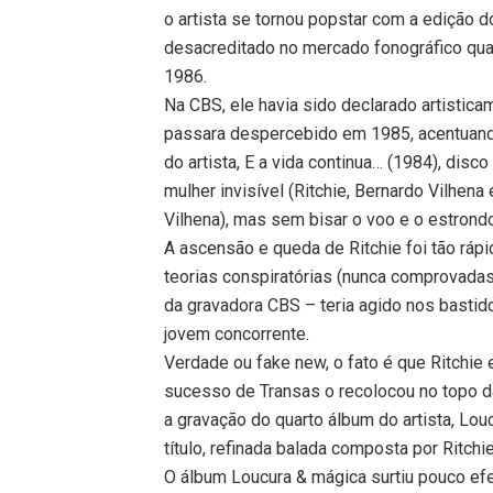
o artista se tornou popstar com a edição 
desacreditado no mercado fonográfico qu
1986.
Na CBS, ele havia sido declarado artistica
passara despercebido em 1985, acentuando
do artista, E a vida continua… (1984), dis
mulher invisível (Ritchie, Bernardo Vilhena
Vilhena), mas sem bisar o voo e o estrondo
A ascensão e queda de Ritchie foi tão rápi
teorias conspiratórias (nunca comprovada
da gravadora CBS – teria agido nos basti
jovem concorrente.
Verdade ou fake new, o fato é que Ritchie
sucesso de Transas o recolocou no topo d
a gravação do quarto álbum do artista, Lo
título, refinada balada composta por Ritch
O álbum Loucura & mágica surtiu pouco ef