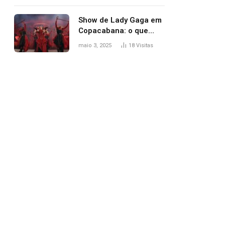
apareceu nua no
Grammy 2025
Show de Lady Gaga em
Copacabana: o que
esperar, horários,
maio 3, 2025
18
Visitas
setlist e onde assistir