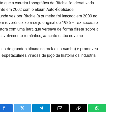
o que a carreira fonográfica de Ritchie foi desativada
te em 2002 com o álbum Auto-fidelidade.
unda vez por Ritchie (a primeira foi lançada em 2009 no
om reverência ao arranjo original de 1986 – fez sucesso
ora com uma letra que versava de forma direta sobre a
nvolvimento romântico, assunto então novo no
(ano de grandes álbuns no rock e no samba) e promoveu
espetaculares viradas de jogo da história da indústria
Facebook
Twitter
Telegram
Email
Copy
WhatsA