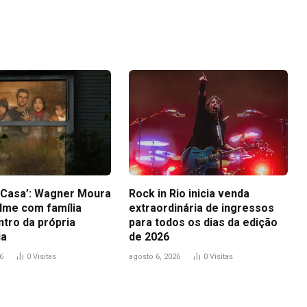
Link
a Casa’: Wagner Moura
Rock in Rio inicia venda
ilme com família
extraordinária de ingressos
ntro da própria
para todos os dias da edição
ia
de 2026
6
0
Visitas
agosto 6, 2026
0
Visitas