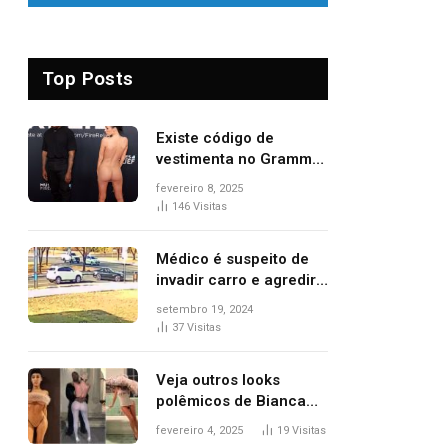
Top Posts
Existe código de
vestimenta no Grammy?
Questionamento surgiu
fevereiro 8, 2025
após Bianca Censori,
146
Visitas
mulher de Kanye West,
aparecer nua na
Médico é suspeito de
premiação
invadir carro e agredir
delegado aposentado
setembro 19, 2024
durante confusão no
37
Visitas
trânsito
Veja outros looks
polêmicos de Bianca
Censori, esposa de
fevereiro 4, 2025
19
Visitas
Kanye West que