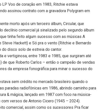
do LP Voo de coração em 1983, Ritchie estava
ando assinou contrato com a gravadora Polygram em
mente morto após um terceiro álbum, Circular, que
 declínio comercial já sinalizado pelo segundo álbum
co que tinha feito algum sucesso com as músicas A
 e Steve Hackett) e Só pra o vento (Ritchie e Bernardo
 do disco solo de estreia do cantor.
da e vertiginosa, entre 1983 e 1985, que surgiram até
s) de que Roberto Carlos – então o campeão de vendas
dores da empresa fonográfica para minar o sucesso do
 estava sem crédito no mercado brasileiro quando o
as paradas radiofônicas em 1986, abrindo caminho para
ucura & mágica, lançado em 1987 com foco na música-
ie com versos de Antonio Cicero (1945 – 2024).
eito comercial, assim como os sucessores Pra ficar