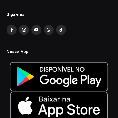
Siga-nós
Facebook
Instagram
YouTube
WhatsApp
TikTok
Nosso App