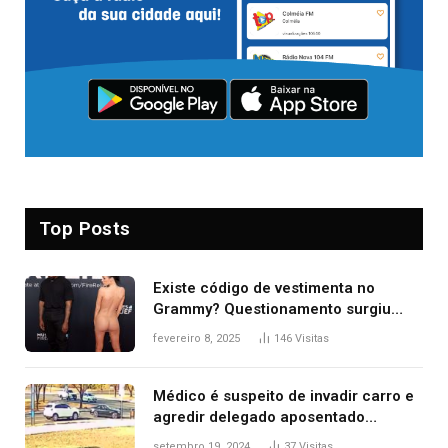
Top Posts
Existe código de vestimenta no
Grammy? Questionamento surgiu
após Bianca Censori, mulher de
fevereiro 8, 2025
146
Visitas
Kanye West, aparecer nua na
premiação
Médico é suspeito de invadir carro e
agredir delegado aposentado
durante confusão no trânsito
setembro 19, 2024
37
Visitas