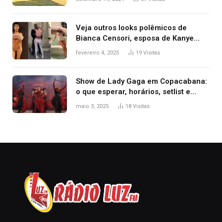
Veja outros looks polêmicos de
Bianca Censori, esposa de Kanye
West que apareceu nua no Grammy
fevereiro 4, 2025
19
Visitas
2025
Show de Lady Gaga em Copacabana:
o que esperar, horários, setlist e
onde assistir
maio 3, 2025
18
Visitas