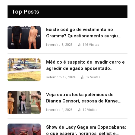
Top Posts
Existe código de vestimenta no
Grammy? Questionamento surgiu
após Bianca Censori, mulher de
fevereiro 8, 2025
146
Visitas
Kanye West, aparecer nua na
premiação
Médico é suspeito de invadir carro e
agredir delegado aposentado
durante confusão no trânsito
setembro 19, 2024
37
Visitas
Veja outros looks polêmicos de
Bianca Censori, esposa de Kanye
West que apareceu nua no Grammy
fevereiro 4, 2025
19
Visitas
2025
Show de Lady Gaga em Copacabana:
o que esperar, horários, setlist e