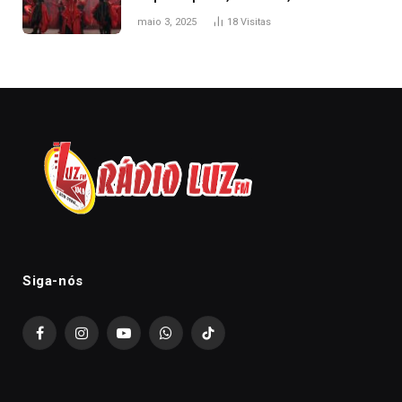
onde assistir
maio 3, 2025
18
Visitas
Siga-nós
Facebook
Instagram
YouTube
WhatsApp
TikTok