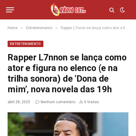
»
»
Home
Entretenimento
Rapper L7nnon se lança como ator e figura no elenco (e na trilha sonora) de ‘Dona de mim’, nova novela das 19h
ENTRETENIMENTO
Rapper L7nnon se lança como
ator e figura no elenco (e na
trilha sonora) de ‘Dona de
mim’, nova novela das 19h
abril 28, 2025
Nenhum comentário
0
Visitas