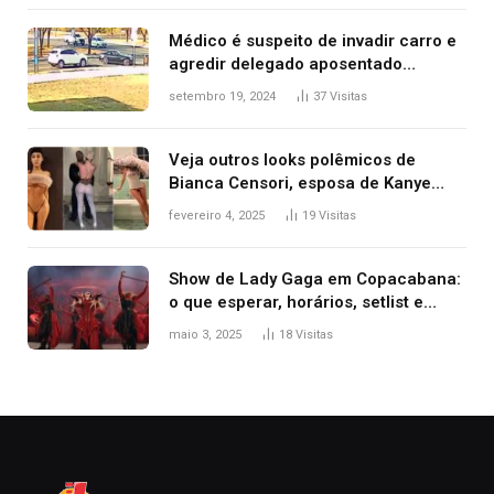
premiação
Médico é suspeito de invadir carro e
agredir delegado aposentado
durante confusão no trânsito
setembro 19, 2024
37
Visitas
Veja outros looks polêmicos de
Bianca Censori, esposa de Kanye
West que apareceu nua no Grammy
fevereiro 4, 2025
19
Visitas
2025
Show de Lady Gaga em Copacabana:
o que esperar, horários, setlist e
onde assistir
maio 3, 2025
18
Visitas