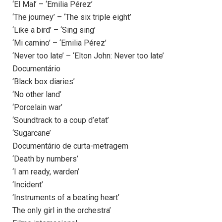
‘El Mal’ – ‘Emilia Pérez’
‘The journey’ – ‘The six triple eight’
‘Like a bird’ – ‘Sing sing’
‘Mi camino’ – ‘Emilia Pérez’
‘Never too late’ – ‘Elton John: Never too late’
Documentário
‘Black box diaries’
‘No other land’
‘Porcelain war’
‘Soundtrack to a coup d’etat’
‘Sugarcane’
Documentário de curta-metragem
‘Death by numbers’
‘I am ready, warden’
‘Incident’
‘Instruments of a beating heart’
The only girl in the orchestra’