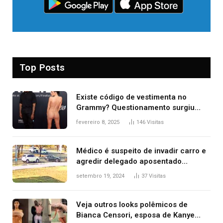
Top Posts
Existe código de vestimenta no
Grammy? Questionamento surgiu
após Bianca Censori, mulher de
fevereiro 8, 2025
146
Visitas
Kanye West, aparecer nua na
premiação
Médico é suspeito de invadir carro e
agredir delegado aposentado
durante confusão no trânsito
setembro 19, 2024
37
Visitas
Veja outros looks polêmicos de
Bianca Censori, esposa de Kanye