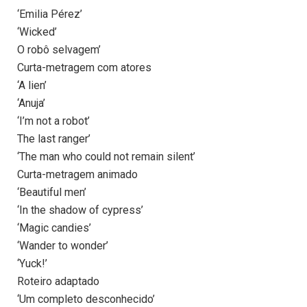
‘Emilia Pérez’
‘Wicked’
O robô selvagem’
Curta-metragem com atores
‘A lien’
‘Anuja’
‘I’m not a robot’
The last ranger’
‘The man who could not remain silent’
Curta-metragem animado
‘Beautiful men’
‘In the shadow of cypress’
‘Magic candies’
‘Wander to wonder’
‘Yuck!’
Roteiro adaptado
‘Um completo desconhecido’