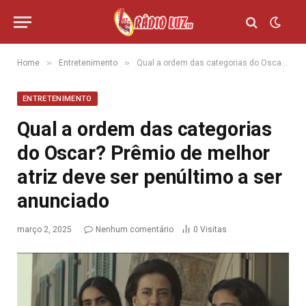
»
»
Home
Entretenimento
Qual a ordem das categorias do Oscar? Prêmio de melhor atriz deve ser penúltimo a ser anunciado
ENTRETENIMENTO
Qual a ordem das categorias
do Oscar? Prêmio de melhor
atriz deve ser penúltimo a ser
anunciado
março 2, 2025
Nenhum comentário
0
Visitas