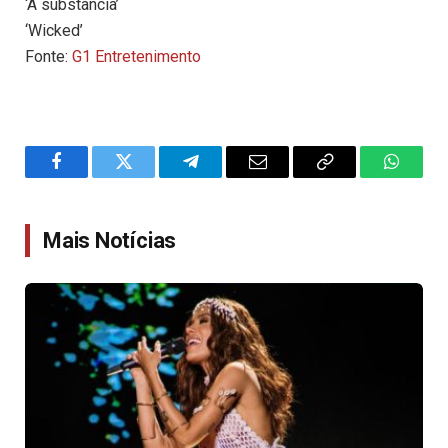
‘A substância’
‘Wicked’
Fonte:
G1 Entretenimento
Facebook
Twitter
Telegram
Email
Copy
WhatsA
Link
Mais Notícias