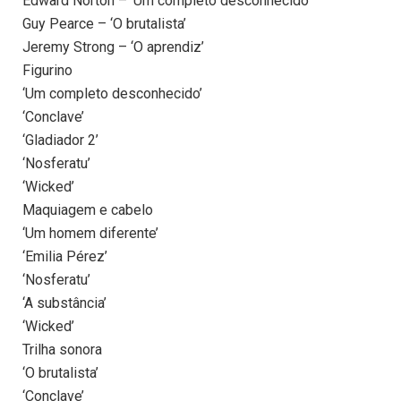
Edward Norton – ‘Um completo desconhecido’
Guy Pearce – ‘O brutalista’
Jeremy Strong – ‘O aprendiz’
Figurino
‘Um completo desconhecido’
‘Conclave’
‘Gladiador 2’
‘Nosferatu’
‘Wicked’
Maquiagem e cabelo
‘Um homem diferente’
‘Emilia Pérez’
‘Nosferatu’
‘A substância’
‘Wicked’
Trilha sonora
‘O brutalista’
‘Conclave’