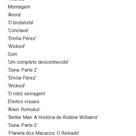
Montagem
‘Anora’
‘O brutalista’
‘Conclave’
‘Emilia Pérez’
‘Wicked’
Som
‘Um completo desconhecido’
‘Duna: Parte 2’
‘Emilia Pérez’
‘Wicked’
‘O robô selvagem’
Efeitos visuais
‘Alien: Romulus’
‘Better Man: A História de Robbie Williams’
‘Duna: Parte 2’
‘Planeta dos Macacos: O Reinado’