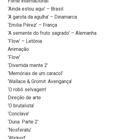
Filme internacional
‘Ainda estou aqui’ – Brasil
‘A garota da agulha’ – Dinamarca
‘Emilia Pérez’ – França
‘A semente do fruto sagrado’ – Alemanha
‘Flow’ – Letônia
Animação
‘Flow’
‘Divertida mente 2’
‘Memórias de um caracol’
‘Wallace & Gromit: Avengança’
‘O robô selvagem’
Direção de arte
‘O brutalista’
‘Conclave’
‘Duna: Parte 2’
‘Nosferatu’
‘Wicked’