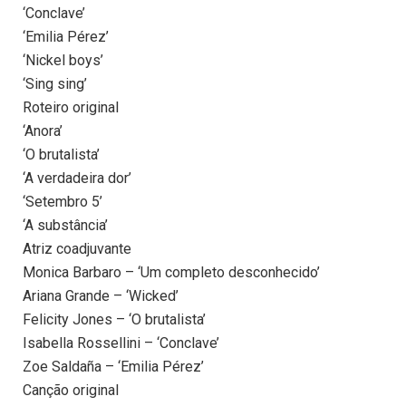
‘Conclave’
‘Emilia Pérez’
‘Nickel boys’
‘Sing sing’
Roteiro original
‘Anora’
‘O brutalista’
‘A verdadeira dor’
‘Setembro 5’
‘A substância’
Atriz coadjuvante
Monica Barbaro – ‘Um completo desconhecido’
Ariana Grande – ‘Wicked’
Felicity Jones – ‘O brutalista’
Isabella Rossellini – ‘Conclave’
Zoe Saldaña – ‘Emilia Pérez’
Canção original