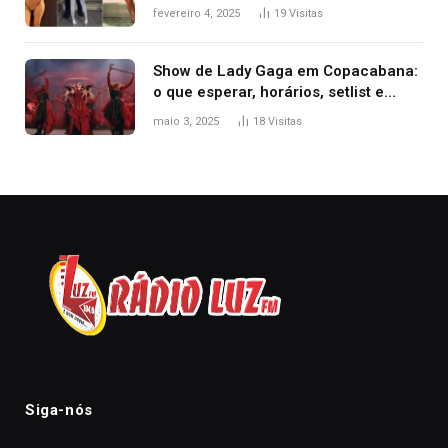
West que apareceu nua no Grammy
fevereiro 4, 2025
19
Visitas
2025
Show de Lady Gaga em Copacabana:
o que esperar, horários, setlist e
onde assistir
maio 3, 2025
18
Visitas
Siga-nós