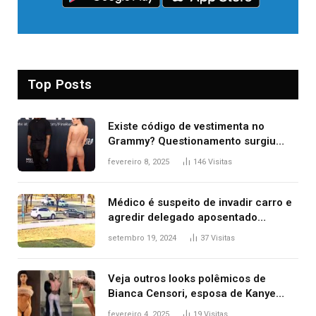
Top Posts
Existe código de vestimenta no
Grammy? Questionamento surgiu
após Bianca Censori, mulher de
fevereiro 8, 2025
146
Visitas
Kanye West, aparecer nua na
premiação
Médico é suspeito de invadir carro e
agredir delegado aposentado
durante confusão no trânsito
setembro 19, 2024
37
Visitas
Veja outros looks polêmicos de
Bianca Censori, esposa de Kanye
West que apareceu nua no Grammy
fevereiro 4, 2025
19
Visitas