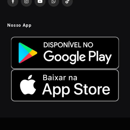
Facebook
Instagram
YouTube
WhatsApp
TikTok
Nosso App