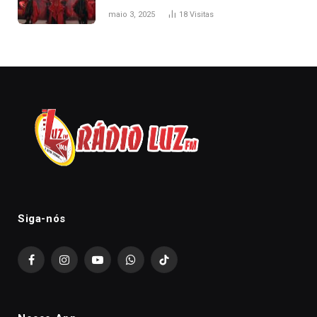
onde assistir
maio 3, 2025
18
Visitas
Siga-nós
Facebook
Instagram
YouTube
WhatsApp
TikTok