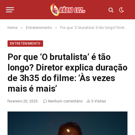
»
»
Home
Entretenimento
Por que ‘O brutalista’ é tão longo? Diretor explica duração de 3h35 do filme: ‘Às vezes mais é mais’
ENTRETENIMENTO
Por que ‘O brutalista’ é tão
longo? Diretor explica duração
de 3h35 do filme: ‘Às vezes
mais é mais’
fevereiro 20, 2025
Nenhum comentário
0
Visitas