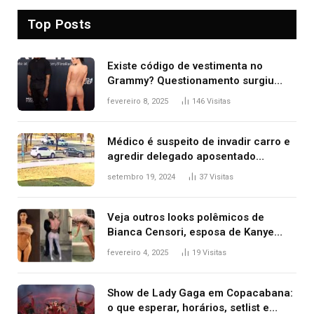
Top Posts
Existe código de vestimenta no
Grammy? Questionamento surgiu
após Bianca Censori, mulher de
fevereiro 8, 2025
146
Visitas
Kanye West, aparecer nua na
premiação
Médico é suspeito de invadir carro e
agredir delegado aposentado
durante confusão no trânsito
setembro 19, 2024
37
Visitas
Veja outros looks polêmicos de
Bianca Censori, esposa de Kanye
West que apareceu nua no Grammy
fevereiro 4, 2025
19
Visitas
2025
Show de Lady Gaga em Copacabana:
o que esperar, horários, setlist e