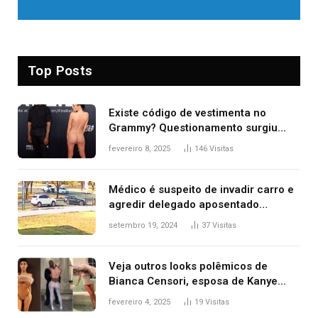
Top Posts
Existe código de vestimenta no
Grammy? Questionamento surgiu
após Bianca Censori, mulher de
fevereiro 8, 2025
146
Visitas
Kanye West, aparecer nua na
premiação
Médico é suspeito de invadir carro e
agredir delegado aposentado
durante confusão no trânsito
setembro 19, 2024
37
Visitas
Veja outros looks polêmicos de
Bianca Censori, esposa de Kanye
West que apareceu nua no Grammy
fevereiro 4, 2025
19
Visitas
2025