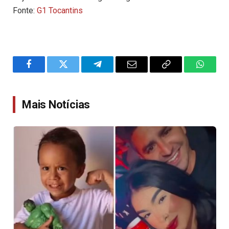
Fonte:
G1 Tocantins
Facebook
Twitter
Telegram
Email
Copy
WhatsA
Link
Mais Notícias