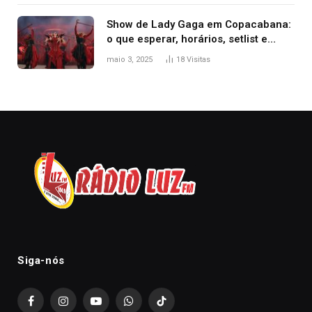
Show de Lady Gaga em Copacabana:
o que esperar, horários, setlist e
onde assistir
maio 3, 2025
18
Visitas
Siga-nós
Facebook
Instagram
YouTube
WhatsApp
TikTok