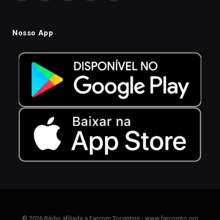
Nosso App
© 2026 Rádio afiliada a Farcom Tocantins - www.farcomto.org