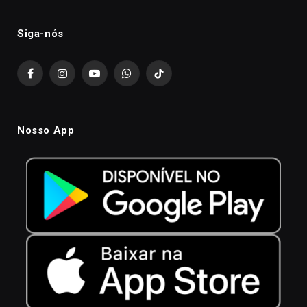
Siga-nós
Facebook
Instagram
YouTube
WhatsApp
TikTok
Nosso App