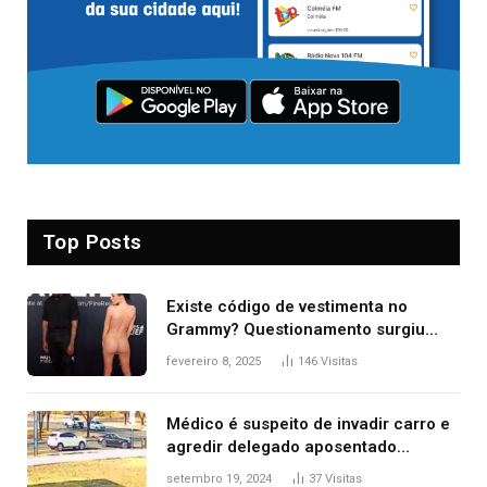
Top Posts
Existe código de vestimenta no
Grammy? Questionamento surgiu
após Bianca Censori, mulher de
fevereiro 8, 2025
146
Visitas
Kanye West, aparecer nua na
premiação
Médico é suspeito de invadir carro e
agredir delegado aposentado
durante confusão no trânsito
setembro 19, 2024
37
Visitas