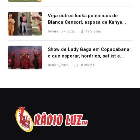
Veja outros looks polêmicos de
Bianca Censori, esposa de Kanye
West que apareceu nua no Grammy
fevereiro 4, 2025
19
Visitas
2025
Show de Lady Gaga em Copacabana:
o que esperar, horários, setlist e
onde assistir
maio 3, 2025
18
Visitas