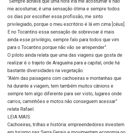
“Sempre achava que uma hora iria me acostumar e não
me acostumar, é uma sensação ótima e sempre todos
os dias por escolher essa profissão, me sinto
privilegiado, porque o meu escritório é lá em cima [céus].
E no Tocantins essa sensação de sobrevoar é mais
ainda esse privilégio, sempre falo para todos que vim
para o Tocantins porque não vão se arrepender”.
O piloto ainda relata que uma das viagens que gosta de
realizar é o trajeto de Araguaína para a capital, onde há
bastante diversidades na vegetação.
“Além das paisagens com cachoeiras e montanhas que
há durante a viagem, tem também muitos cânions e
sempre tem algo diferente para ser visto, lugares onde
carros, caminhões e motos não conseguem acessar”
relata Rafael.
LEIA MAIS:
Cachoeiras, trilhas e história: empreendedores investem
em turismo nas Serra Gerais e movimentam economia no