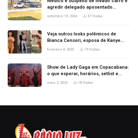
Médico é suspeito de invadir carro e
agredir delegado aposentado
durante confusão no trânsito
setembro 19, 2024
37
Visitas
Veja outros looks polêmicos de
Bianca Censori, esposa de Kanye
West que apareceu nua no Grammy
fevereiro 4, 2025
19
Visitas
2025
Show de Lady Gaga em Copacabana:
o que esperar, horários, setlist e
onde assistir
maio 3, 2025
18
Visitas