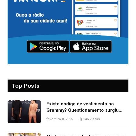
Top Posts
Existe código de vestimenta no
Grammy? Questionamento surgiu
após Bianca Censori, mulher de
fevereiro 8, 2025
146
Visitas
Kanye West, aparecer nua na
premiação