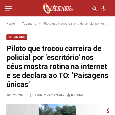
»
»
Home
Tocantins
Piloto que trocou carreira de policial por ‘escritório’ nos céus mostra rotina na internet e se declara ao TO: ‘Paisagens únicas’
TOCANTINS
Piloto que trocou carreira de
policial por ‘escritório’ nos
céus mostra rotina na internet
e se declara ao TO: ‘Paisagens
únicas’
abril 20, 2025
Nenhum comentário
0
Visitas