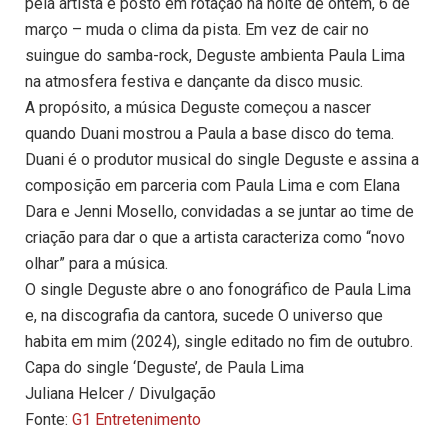
pela artista e posto em rotação na noite de ontem, 6 de
março – muda o clima da pista. Em vez de cair no
suingue do samba-rock, Deguste ambienta Paula Lima
na atmosfera festiva e dançante da disco music.
A propósito, a música Deguste começou a nascer
quando Duani mostrou a Paula a base disco do tema.
Duani é o produtor musical do single Deguste e assina a
composição em parceria com Paula Lima e com Elana
Dara e Jenni Mosello, convidadas a se juntar ao time de
criação para dar o que a artista caracteriza como “novo
olhar” para a música.
O single Deguste abre o ano fonográfico de Paula Lima
e, na discografia da cantora, sucede O universo que
habita em mim (2024), single editado no fim de outubro.
Capa do single ‘Deguste’, de Paula Lima
Juliana Helcer / Divulgação
Fonte:
G1 Entretenimento