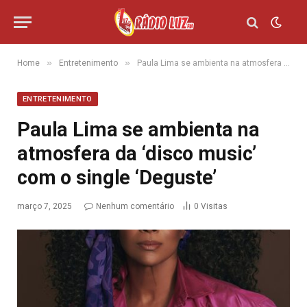
»
»
Home
Entretenimento
Paula Lima se ambienta na atmosfera da ‘disco music’ com o single ‘Deguste’
ENTRETENIMENTO
Paula Lima se ambienta na
atmosfera da ‘disco music’
com o single ‘Deguste’
março 7, 2025
Nenhum comentário
0
Visitas