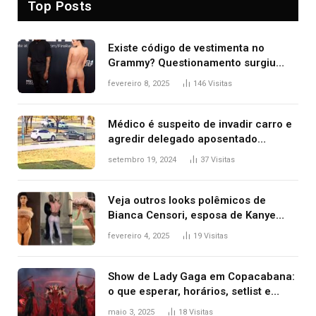
Top Posts
Existe código de vestimenta no
Grammy? Questionamento surgiu
após Bianca Censori, mulher de
fevereiro 8, 2025
146
Visitas
Kanye West, aparecer nua na
premiação
Médico é suspeito de invadir carro e
agredir delegado aposentado
durante confusão no trânsito
setembro 19, 2024
37
Visitas
Veja outros looks polêmicos de
Bianca Censori, esposa de Kanye
West que apareceu nua no Grammy
fevereiro 4, 2025
19
Visitas
2025
Show de Lady Gaga em Copacabana:
o que esperar, horários, setlist e
onde assistir
maio 3, 2025
18
Visitas