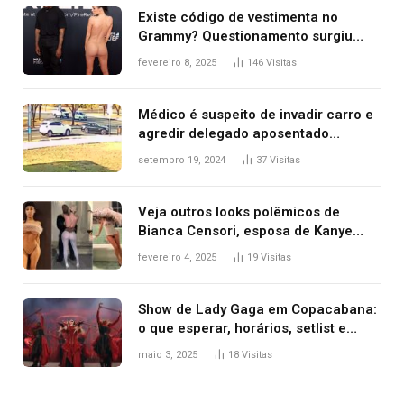
Existe código de vestimenta no
Grammy? Questionamento surgiu
após Bianca Censori, mulher de
fevereiro 8, 2025
146
Visitas
Kanye West, aparecer nua na
premiação
Médico é suspeito de invadir carro e
agredir delegado aposentado
durante confusão no trânsito
setembro 19, 2024
37
Visitas
Veja outros looks polêmicos de
Bianca Censori, esposa de Kanye
West que apareceu nua no Grammy
fevereiro 4, 2025
19
Visitas
2025
Show de Lady Gaga em Copacabana:
o que esperar, horários, setlist e
onde assistir
maio 3, 2025
18
Visitas