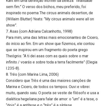
Kant em uma definição incrível da beleza: “finalidade
sem fim.” O verso dos bichos, meu preferido, foi
inspirado no poema The circus animals desertion, de
(Willaim Blutter) Yeats: “My circus animals were all on
show”.
7. Asas (com Adriana Calcanhotto, 1998)
Para mim, uma das letras mais emocionantes de Cicero,
do início ao fim. Em um show que fizemos, ele contou
que se inspirou em um fragmento do poeta grego
Theógnis: “A ti dei asas com as quais sobre o mar
infinito / voarás e sobre toda a terra facilmente” (Elegia
I.235-8).
8. Três (com Marina Lima, 2006)
Considero que Três é uma das maiores canções de
Marina e Cicero, de todos os tempos. Ouvi e vibrei
muito, quando saiu. O poeta se veste de filósofo e usa a
dialética hegeliana para falar de amor: o “um” é a tese, o
“dois” é a antítese e o “três” é a síntese.