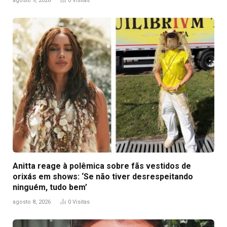
agosto 9, 2026
0
Visitas
Anitta reage à polêmica sobre fãs vestidos de
orixás em shows: ‘Se não tiver desrespeitando
ninguém, tudo bem’
agosto 8, 2026
0
Visitas