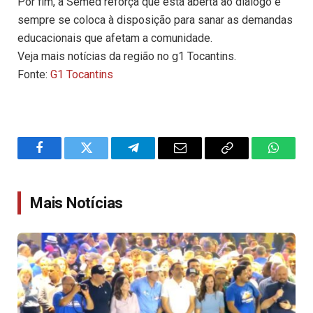
Por fim, a Semed reforça que está aberta ao diálogo e
sempre se coloca à disposição para sanar as demandas
educacionais que afetam a comunidade.
Veja mais notícias da região no g1 Tocantins.
Fonte:
G1 Tocantins
Facebook
Twitter
Telegram
Email
Copy
WhatsA
Link
Mais Notícias