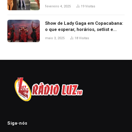
West que apareceu nua no Grammy
fevereiro 4, 2025
19
Visitas
2025
Show de Lady Gaga em Copacabana:
o que esperar, horários, setlist e
onde assistir
maio 3, 2025
18
Visitas
Siga-nós