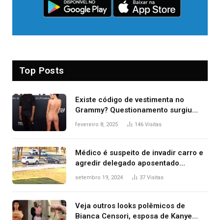
Top Posts
Existe código de vestimenta no
Grammy? Questionamento surgiu
após Bianca Censori, mulher de
fevereiro 8, 2025
146
Visitas
Kanye West, aparecer nua na
premiação
Médico é suspeito de invadir carro e
agredir delegado aposentado
durante confusão no trânsito
setembro 19, 2024
37
Visitas
Veja outros looks polêmicos de
Bianca Censori, esposa de Kanye