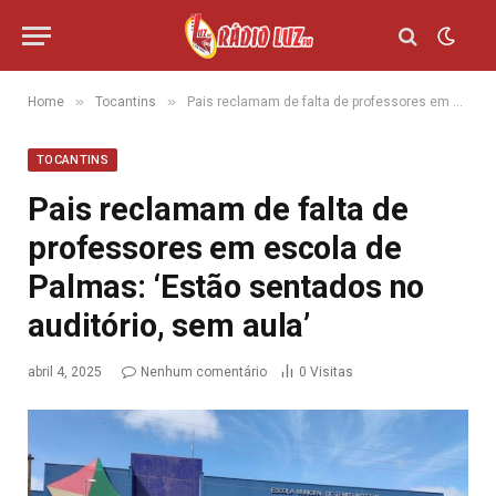
»
»
Home
Tocantins
Pais reclamam de falta de professores em escola de Palmas: ‘Estão sentados no auditório, sem aula’
TOCANTINS
Pais reclamam de falta de
professores em escola de
Palmas: ‘Estão sentados no
auditório, sem aula’
abril 4, 2025
Nenhum comentário
0
Visitas