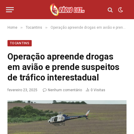
»
»
Home
Tocantins
Operação apreende drogas em avião e prende suspeitos de tráfico interestadual
TOCANTINS
Operação apreende drogas
em avião e prende suspeitos
de tráfico interestadual
fevereiro 23, 2025
Nenhum comentário
0
Visitas