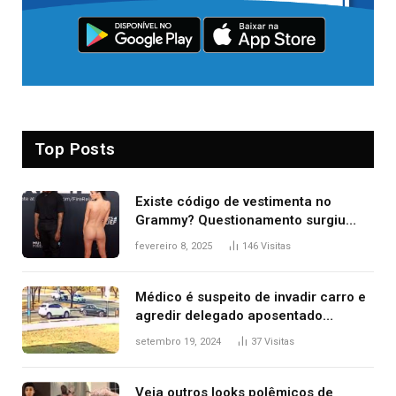
Top Posts
Existe código de vestimenta no
Grammy? Questionamento surgiu
após Bianca Censori, mulher de
fevereiro 8, 2025
146
Visitas
Kanye West, aparecer nua na
premiação
Médico é suspeito de invadir carro e
agredir delegado aposentado
durante confusão no trânsito
setembro 19, 2024
37
Visitas
Veja outros looks polêmicos de