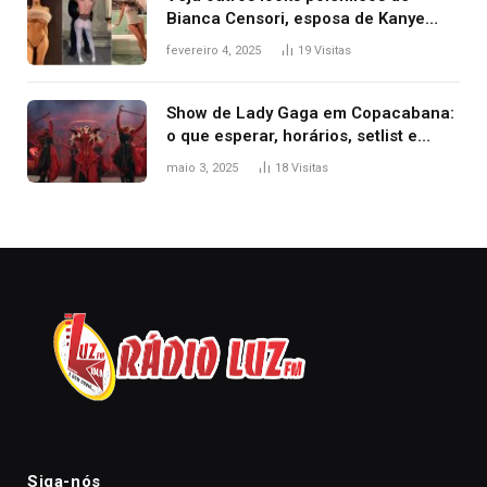
Bianca Censori, esposa de Kanye
West que apareceu nua no Grammy
fevereiro 4, 2025
19
Visitas
2025
Show de Lady Gaga em Copacabana:
o que esperar, horários, setlist e
onde assistir
maio 3, 2025
18
Visitas
Siga-nós