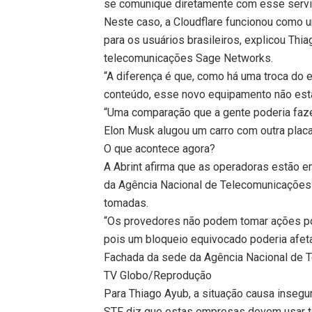
se comunique diretamente com esse servido
Neste caso, a Cloudflare funcionou como u
para os usuários brasileiros, explicou Thi
telecomunicações Sage Networks.
“A diferença é que, como há uma troca do 
conteúdo, esse novo equipamento não esta
“Uma comparação que a gente poderia fazer 
Elon Musk alugou um carro com outra placa
O que acontece agora?
A Abrint afirma que as operadoras estão 
da Agência Nacional de Telecomunicações
tomadas.
“Os provedores não podem tomar ações por 
pois um bloqueio equivocado poderia afeta
Fachada da sede da Agência Nacional de 
TV Globo/Reprodução
Para Thiago Ayub, a situação causa insegur
STF diz que estas empresas devem usar to