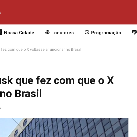
o
Nossa Cidade
Locutores
Programação
 fez com que o X voltasse a funcionar no Brasil
usk que fez com que o X
no Brasil
s