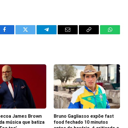
Facebook
Twitter
Telegram
Email
Copy
WhatsA
Link
 ecoa James Brown
Bruno Gagliasso expõe fast
 da música que batiza
food fechado 10 minutos