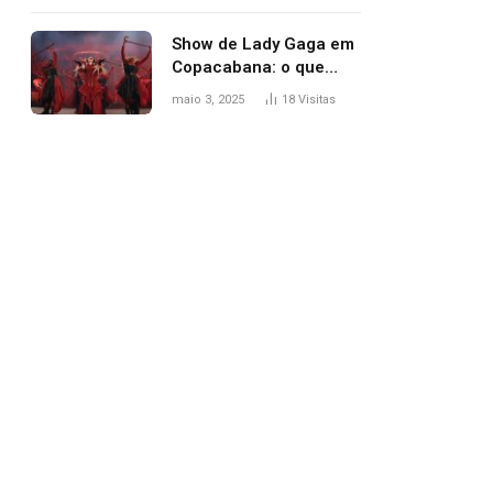
apareceu nua no
Grammy 2025
Show de Lady Gaga em
Copacabana: o que
esperar, horários,
maio 3, 2025
18
Visitas
setlist e onde assistir