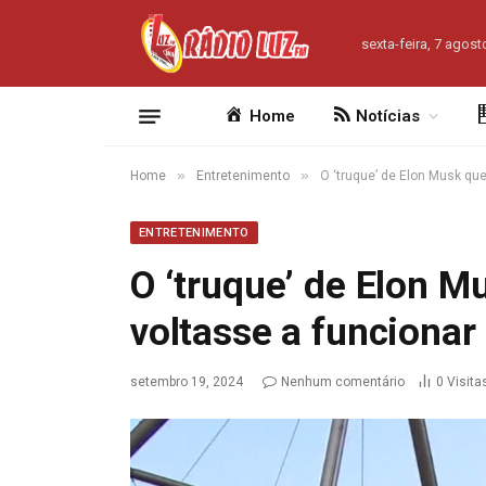
sexta-feira, 7 agost
Home
Notícias
»
»
Home
Entretenimento
O ‘truque’ de Elon Musk que
ENTRETENIMENTO
O ‘truque’ de Elon M
voltasse a funcionar 
setembro 19, 2024
Nenhum comentário
0
Visita