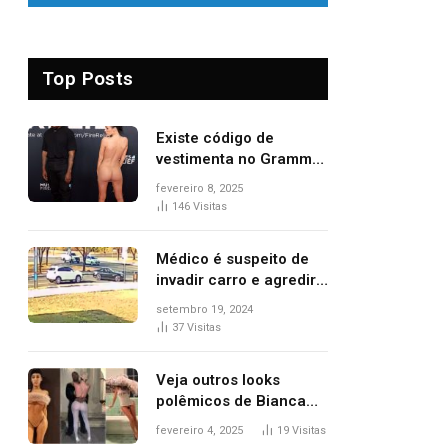
Top Posts
Existe código de
vestimenta no Grammy?
Questionamento surgiu
fevereiro 8, 2025
após Bianca Censori,
146
Visitas
mulher de Kanye West,
aparecer nua na
Médico é suspeito de
premiação
invadir carro e agredir
delegado aposentado
setembro 19, 2024
durante confusão no
37
Visitas
trânsito
Veja outros looks
polêmicos de Bianca
Censori, esposa de
fevereiro 4, 2025
19
Visitas
Kanye West que